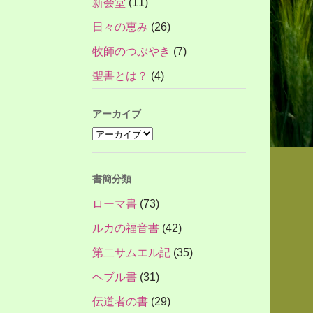
新会堂
(11)
日々の恵み
(26)
牧師のつぶやき
(7)
聖書とは？
(4)
アーカイブ
書簡分類
ローマ書
(73)
ルカの福音書
(42)
第二サムエル記
(35)
ヘブル書
(31)
伝道者の書
(29)