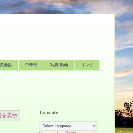
英会話
中華部
写真/動画
リンク
Translate
稿を表示