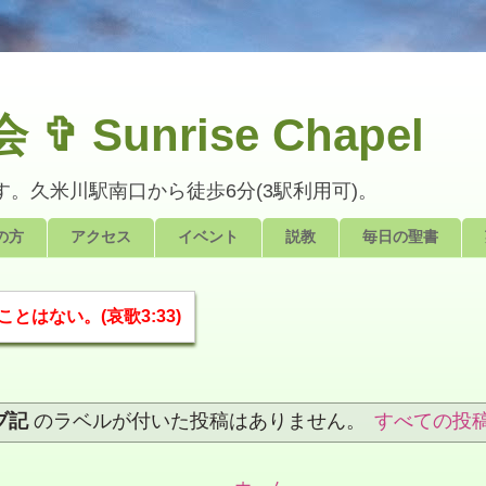
Sunrise Chapel
。久米川駅南口から徒歩6分(3駅利用可)。
の方
アクセス
イベント
説教
毎日の聖書
はない。(哀歌3:33)
ブ記
のラベルが付いた投稿はありません。
すべての投