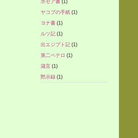
ホセア書
(1)
ヤコブの手紙
(1)
ヨナ書
(1)
ルツ記
(1)
出エジプト記
(1)
第二ペテロ
(1)
箴言
(1)
黙示録
(1)