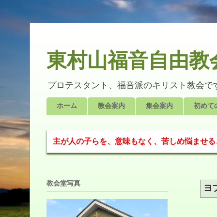
東村山福音自由教会 ✞ 
プロテスタント、福音派のキリスト教会です
ホーム
教会案内
集会案内
初めて
主が人の子らを、意味もなく、苦しめ悩ませること
教会堂写真
ヨ