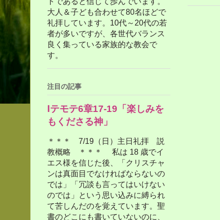
トであると信じて歩んでいます。
大人＆子ども合わせて80名ほどで
礼拝しています。10代～20代の若
者が多いですが、各世代バランス
良く集っている家族的な教会で
す。
注目の記事
Ⅰテモテ6章17-19「楽しみを
もくださる神」
＊＊＊ 7/19（日）主日礼拝 説
教概略 ＊＊＊ 私は 18 歳でイ
エス様を信じた後、「クリスチャ
ンは真面目でなければならないの
では」「冗談も言ってはいけない
のでは」という思い込みに縛られ
て苦しんだのを覚えています。聖
書のどこにも書いていないのに、