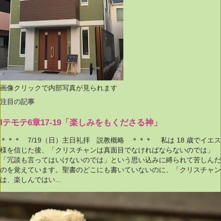
画像クリックで内部写真が見られます
注目の記事
Ⅰテモテ6章17-19「楽しみをもくださる神」
＊＊＊ 7/19（日）主日礼拝 説教概略 ＊＊＊ 私は 18 歳でイエス
様を信じた後、「クリスチャンは真面目でなければならないのでは」
「冗談も言ってはいけないのでは」という思い込みに縛られて苦しんだ
のを覚えています。聖書のどこにも書いていないのに、「クリスチャン
は、楽しんではい...