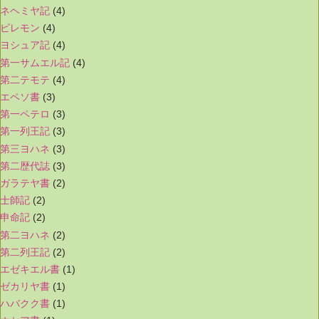
ネヘミヤ記
(4)
ピレモン
(4)
ヨシュア記
(4)
第一サムエル記
(4)
第二テモテ
(4)
エペソ書
(3)
第一ペテロ
(3)
第一列王記
(3)
第三ヨハネ
(3)
第二歴代誌
(3)
ガラテヤ書
(2)
士師記
(2)
申命記
(2)
第二ヨハネ
(2)
第二列王記
(2)
エゼキエル書
(1)
ゼカリヤ書
(1)
ハバクク書
(1)