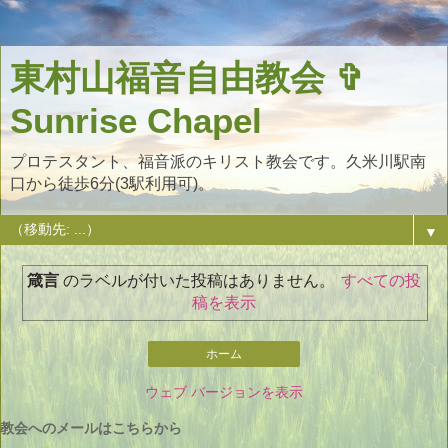
東村山福音自由教会 ✞
Sunrise Chapel
プロテスタント、福音派のキリスト教会です。久米川駅南
口から徒歩6分(3駅利用可)。
▼
箴言
のラベルが付いた投稿はありません。
すべての投
稿を表示
ホーム
ウェブ バージョンを表示
教会へのメールはこちらから