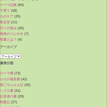
テーマ説教
(84)
子育て
(38)
心のケア
(25)
新会堂
(11)
日々の恵み
(26)
牧師のつぶやき
(7)
聖書とは？
(4)
アーカイブ
書簡分類
ローマ書
(73)
ルカの福音書
(42)
第二サムエル記
(35)
ヘブル書
(31)
伝道者の書
(29)
民数記
(27)