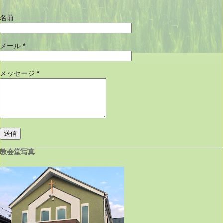
名前
メール
*
メッセージ
*
教会堂写真