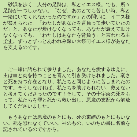
砂浜を歩く二人分の足跡は、私とイエス様。でも、所々
足跡が一つしかない。「なぜ、あのとても苦しい時、私と
一緒にいてくれなかったのですか」との問いに、イエス様
が答えられた。「わたしがあなたを背負って歩いていたの
だ」と。
あなたが歩けなくなっても、あなたが衰えて動け
なくなっても、「わたしはあなたを背負う」と言われる主
です
。ずっとずっとあわれみ深い大祭司イエス様があなた
を支えるのです。
ご一緒に語られて参りました。あなたを愛するゆえに、
主は血と肉を持つことを喜んで引き受けられました。弱さ
と死を持つ存在となり、私たちと同じように苦しまれたの
です。そうしなければ、私たちを助けられない、救えない
と考えてくださったのです！そして、その十字架の死をも
って、私たちを罪と死から救い出し、悪魔の支配から解放
してくださいました。
もうあなたは悪魔のもとにも、死の束縛のもとにもいな
い。死を恐れなくていい。神のもの、いのちの書に名前を
記されているのですから。