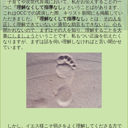
子育てや次世代育成において、私がお伝えすることの一
つに
「理解なくして指導なし」
ということばがあります。
これは
OCC
での講演した際、キリスト新聞にも掲載してい
ただきました。
「理解なくして指導なし」
とは、
その人を
正しく理解できていないと適切な助言もできないし、心も
開かれないので、まずはその人を知り、理解することを大
事にしましょう
ということです。私もつい正論を伝えたく
なりますが、まずは話を伺い理解しなければと言い聞かせ
ています。
しかし、イエス様こそ弱さをよく理解してくださる方で