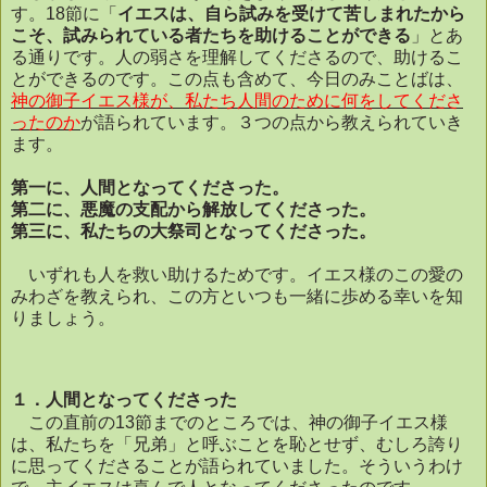
す。
18
節に「
イエスは、自ら試みを受けて苦しまれたから
こそ、試みられている者たちを助けることができる
」とあ
る通りです。人の弱さを理解してくださるので、助けるこ
とができるのです。この点も含めて、今日のみことばは、
神の御子イエス様が、私たち人間のために何をしてくださ
ったのか
が語られています。３つの点から教えられていき
ます。
第一に、人間となってくださった。
第二に、悪魔の支配から解放してくださった。
第三に、私たちの大祭司となってくださった。
いずれも人を救い助けるためです。イエス様のこの愛の
みわざを教えられ、この方といつも一緒に歩める幸いを知
りましょう。
１．人間となってくださった
この直前の
13
節までのところでは、神の御子イエス様
は、私たちを「兄弟」と呼ぶことを恥とせず、むしろ誇り
に思ってくださることが語られていました。そういうわけ