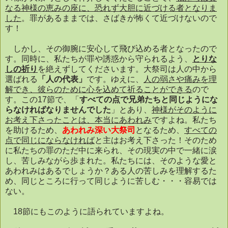
なる神様の恵みの座に、恐れず大胆に近づける者となりま
した
。罪があるままでは、さばきが怖くて近づけないので
す！
しかし、その御腕に安心して飛び込める者となったので
す。同時に、私たちが罪や誘惑から守られるよう、
とりな
しの祈り
を絶えずしてくださいます。大祭司は人の中から
選ばれる
「人の代表」
です。ゆえに、
人の弱さや痛みを理
解でき、彼らのために心を込めて祈ることができる
ので
す。この
17
節で、「
すべての点で兄弟たちと同じようにな
らなければなりませんでした
」とあり、
神様がそのように
お考え下さったことは、本当にあわれみ
ですよね。私たち
を助けるため、
あわれみ深い大祭司
となるため、
すべての
点で同じにならなければ
と主はお考え下さった！そのため
に私たちの罪のただ中に来られ、その現実の中で一緒に涙
し、苦しみながら歩まれた。私たちには、そのような愛と
あわれみはあるでしょうか？ある人の苦しみを理解するた
め、同じところに行って同じように苦しむ・・・容易では
ない。
18
節にもこのように語られていますよね。