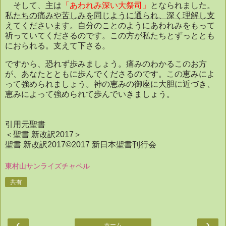
そして、主は
「あわれみ深い大祭司」
となられました。
私たちの痛みや苦しみを同じように通られ、深く理解し支
えてくださいます
。自分のことのようにあわれみをもって
祈っていてくださるのです。この方が私たちとずっととも
におられる。支えて下さる。
ですから、恐れず歩みましょう。痛みのわかるこのお方
が、あなたとともに歩んでくださるのです。この恵みによ
って強められましょう。神の恵みの御座に大胆に近づき、
恵みによって強められて歩んでいきましょう。
引用元聖書
＜聖書 新改訳
2017
＞
聖書 新改訳
2017©2017
新日本聖書刊行会
東村山サンライズチャペル
共有
‹
›
ホーム