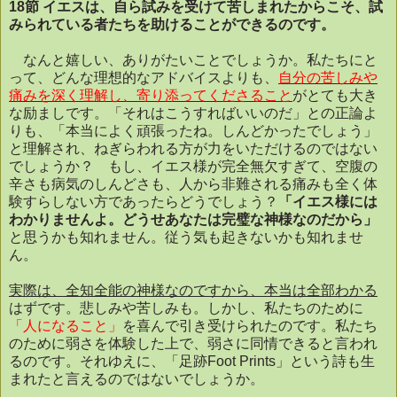
18
節
イエスは、自ら試みを受けて苦しまれたからこそ、試
みられている者たちを助けることができるのです。
なんと嬉しい、ありがたいことでしょうか。私たちにと
って、どんな理想的なアドバイスよりも、
自分の苦しみや
痛みを深く理解し、寄り添ってくださること
がとても大き
な励ましです。「それはこうすればいいのだ」との正論よ
りも、「本当によく頑張ったね。しんどかったでしょう」
と理解され、ねぎらわれる方が力をいただけるのではない
でしょうか？ もし、イエス様が完全無欠すぎて、空腹の
辛さも病気のしんどさも、人から非難される痛みも全く体
験すらしない方であったらどうでしょう？
「イエス様には
わかりませんよ。どうせあなたは完璧な神様なのだから」
と思うかも知れません。従う気も起きないかも知れませ
ん。
実際は、全知全能の神様なのですから、本当は全部わかる
はずです。悲しみや苦しみも。しかし、私たちのために
「人になること」
を喜んで引き受けられたのです。私たち
のために弱さを体験した上で、弱さに同情できると言われ
るのです。それゆえに、「足跡
Foot Prints
」という詩も生
まれたと言えるのではないでしょうか。