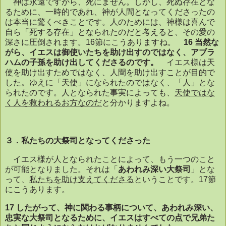
神は永遠ですから、死にません。しかし、死ぬ存在とな
るために、一時的であれ、神が人間となってくださったの
は本当に驚くべきことです。人のためには、神様は喜んで
自ら「死する存在」となられたのだと考えると、その愛の
深さに圧倒されます。
16
節にこうありますね。
16
当然な
がら、イエスは御使いたちを助け出すのではなく、アブラ
ハムの子孫を助け出してくださるのです。
イエス様は天
使を助け出すためではなく、人間を助け出すことが目的で
した。ゆえに「天使」になられたのではなく、「人」とな
られたのです。人となられた事実によっても、
天使ではな
く人を救われるお方なのだ
と分かりますよね。
３．私たちの大祭司となってくださった
イエス様が人となられたことによって、もう一つのこと
が可能となりました。それは「
あわれみ深い大祭司
」とな
って、
私たちを助け支えてくださる
ということです。
17
節
にこうあります。
17
したがって、神に関わる事柄について、あわれみ深い、
忠実な大祭司となるために、イエスはすべての点で兄弟た