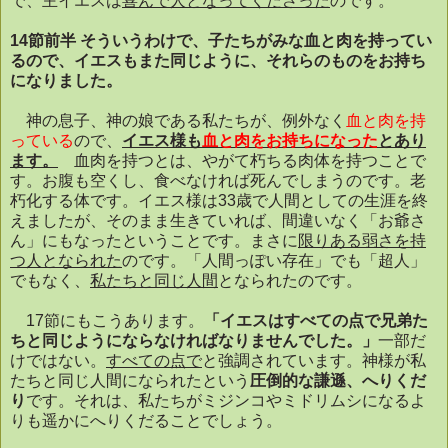
で、主イエスは
喜んで人となってくださった
のです。
14
節前半
そういうわけで、子たちがみな血と肉を持ってい
るので、イエスもまた同じように、それらのものをお持ち
になりました。
神の息子、神の娘である私たちが、例外なく
血と肉を持
っている
ので、
イエス様も
血と肉をお持ちになった
とあり
ます。
血肉を持つとは、やがて朽ちる肉体を持つことで
す。お腹も空くし、食べなければ死んでしまうのです。老
朽化する体です。イエス様は
33
歳で人間としての生涯を終
えましたが、そのまま生きていれば、間違いなく「お爺さ
ん」にもなったということです。まさに
限りある弱さを持
つ人となられた
のです。「人間っぽい存在」でも「超人」
でもなく、
私たちと同じ人間
となられたのです。
17
節にもこうあります。
「イエスはすべての点で兄弟た
ちと同じようにならなければなりませんでした。」
一部だ
けではない。
すべての点で
と強調されています。神様が私
たちと同じ人間になられたという
圧倒的な謙遜、へりくだ
り
です。それは、私たちがミジンコやミドリムシになるよ
りも遥かにへりくだることでしょう。