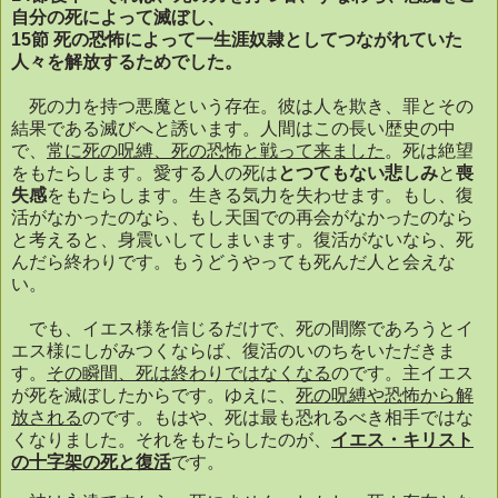
自分の死によって滅ぼし、
15
節
死の恐怖によって一生涯奴隷としてつながれていた
人々を解放するためでした。
死の力を持つ悪魔という存在。彼は人を欺き、罪とその
結果である滅びへと誘います。人間はこの長い歴史の中
で、
常に死の呪縛、死の恐怖と戦って来ました
。死は絶望
をもたらします。愛する人の死は
とつてもない悲しみ
と
喪
失感
をもたらします。生きる気力を失わせます。もし、復
活がなかったのなら、もし天国での再会がなかったのなら
と考えると、身震いしてしまいます。復活がないなら、死
んだら終わりです。もうどうやっても死んだ人と会えな
い。
でも、イエス様を信じるだけで、死の間際であろうとイ
エス様にしがみつくならば、復活のいのちをいただきま
す。
その瞬間、死は終わりではなくなる
のです。主イエス
が死を滅ぼしたからです。ゆえに、
死の呪縛や恐怖から解
放される
のです。もはや、死は最も恐れるべき相手ではな
くなりました。それをもたらしたのが、
イエス・キリスト
の十字架の死と復活
です。