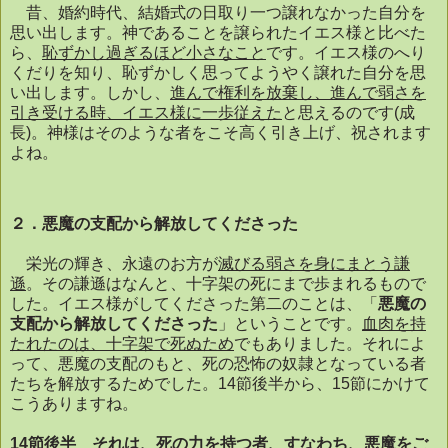
昔、婚約時代、結婚式の日取り一つ譲れなかった自分を
思い出します。神であることを譲られたイエス様と比べた
ら、
恥ずかし過ぎるほど小さなこと
です。イエス様のへり
くだりを知り、恥ずかしく思ってようやく譲れた自分を思
い出します。しかし、
進んで権利を放棄し、進んで弱さを
引き受ける時、イエス様に一歩従えた
と思えるのです
(
成
長
)
。神様はそのような者をこそ高く引き上げ、祝されます
よね。
２．悪魔の支配から解放してくださった
栄光の輝き、永遠のお方が
滅びる弱さを身にまとう謙
遜
。その謙遜はなんと、十字架の死にまで歩まれるもので
した。イエス様がしてくださった第二のことは、「
悪魔の
支配から解放してくださった
」ということです。
血肉を持
たれたのは、十字架で死ぬため
でもありました。それによ
って、悪魔の支配のもと、死の恐怖の奴隷となっている者
たちを解放するためでした。
14
節後半から、
15
節にかけて
こうありますね。
14
節後半 それは、死の力を持つ者、すなわち、悪魔をご