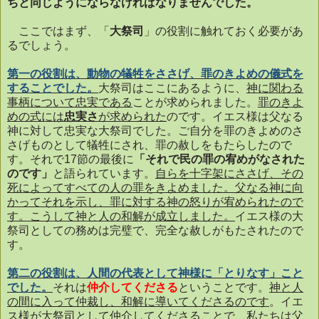
ちと同じようにならなければなりませんでした。
ここではまず、「
大祭司
」の役割に触れておく必要があ
るでしょう。
第一の役割は、動物の犠牲をささげ、罪のきよめの儀式を
することでした。
大祭司はここにあるように、
神に関わる
事柄について忠実である
ことが求められました。
罪のきよ
めの式には
忠実さ
が求められた
のです。イエス様は父なる
神に対して忠実な大祭司でした。ご自分を罪のきよめのさ
さげものとして犠牲にされ、罪の赦しをもたらしたので
す。それで
17
節の最後に
「それで民の罪の宥めがなされた
のです」
と語られています。
自らを十字架にささげ、その
死によってすべての人の罪をきよめました。父なる神に向
かってそれを示し、罪に対する神の怒りが宥められたので
す。こうして神と人の和解が成立しました。
イエス様の大
祭司としての務めは完璧で、完全な赦しがもたされたので
す。
第二の役割は、人間の代表として神様に「とりなす」こと
でした。
それは
仲介してくださる
ということです。
神と人
の間に入って仲裁し、和解に導いてくださるのです
。イエ
ス様が大祭司として仲介してくださることで、
私たちは父