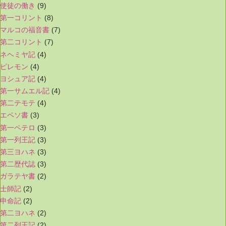
使徒の働き
(9)
第一コリント
(8)
マルコの福音書
(7)
第二コリント
(7)
ネヘミヤ記
(4)
ピレモン
(4)
ヨシュア記
(4)
第一サムエル記
(4)
第二テモテ
(4)
エペソ書
(3)
第一ペテロ
(3)
第一列王記
(3)
第三ヨハネ
(3)
第二歴代誌
(3)
ガラテヤ書
(2)
士師記
(2)
申命記
(2)
第二ヨハネ
(2)
第二列王記
(2)