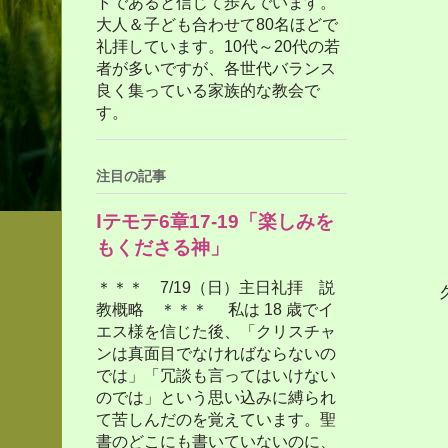
トであると信じて歩んでいます。
大人＆子ども合わせて80名ほどで
礼拝しています。10代～20代の若
者が多いですが、各世代バランス
良く集っている家族的な教会で
す。
注目の記事
Ⅰテモテ6章17-19「楽しみを
もくださる神」
＊＊＊ 7/19（日）主日礼拝 説
教概略 ＊＊＊ 私は 18 歳でイ
エス様を信じた後、「クリスチャ
ンは真面目でなければならないの
では」「冗談も言ってはいけない
のでは」という思い込みに縛られ
て苦しんだのを覚えています。聖
書のどこにも書いていないのに、