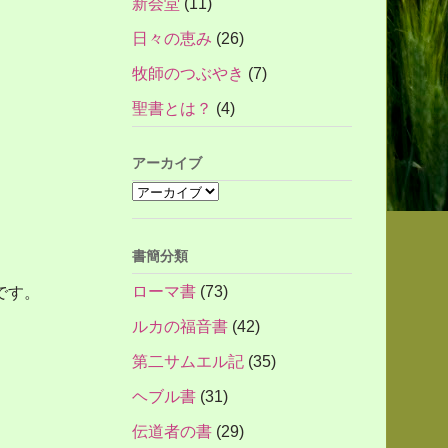
新会堂
(11)
日々の恵み
(26)
牧師のつぶやき
(7)
聖書とは？
(4)
アーカイブ
書簡分類
ローマ書
(73)
です。
ルカの福音書
(42)
第二サムエル記
(35)
ヘブル書
(31)
伝道者の書
(29)