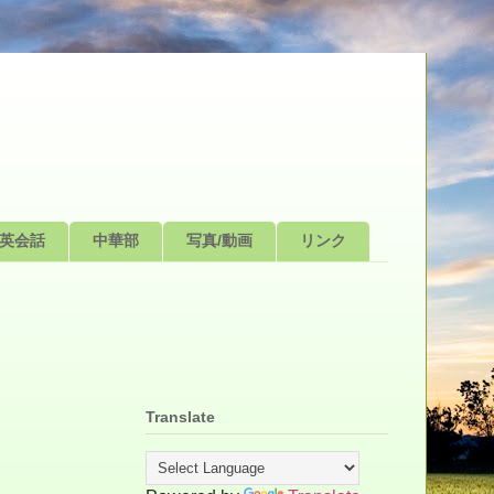
英会話
中華部
写真/動画
リンク
Translate