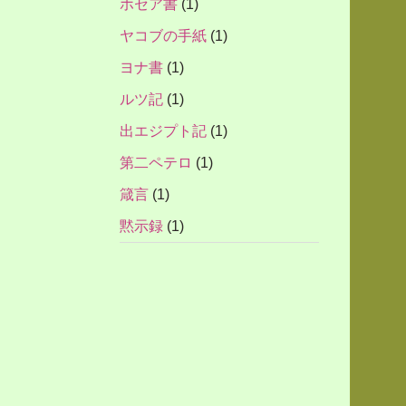
ホセア書
(1)
ヤコブの手紙
(1)
ヨナ書
(1)
ルツ記
(1)
出エジプト記
(1)
第二ペテロ
(1)
箴言
(1)
黙示録
(1)