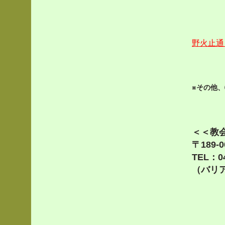
野火止通
※その他
＜＜教
〒189
TEL：04
（バリ