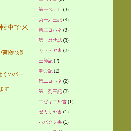
第一ペテロ
(3)
第一列王記
(3)
転車で来
第三ヨハネ
(3)
第二歴代誌
(3)
ガラテヤ書
(2)
や荷物の搬
士師記
(2)
申命記
(2)
近くのパー
第二ヨハネ
(2)
ます。
第二列王記
(2)
エゼキエル書
(1)
ゼカリヤ書
(1)
ハバクク書
(1)