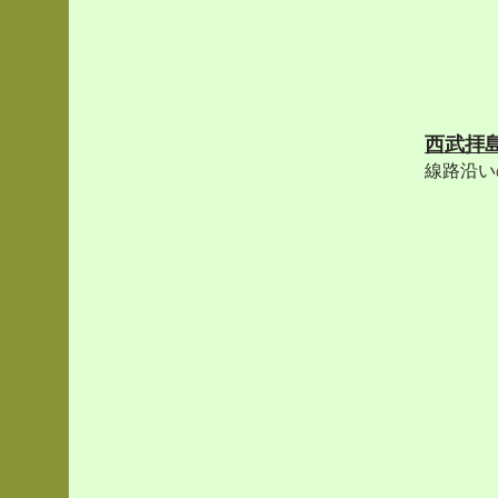
西武拝
線路沿い