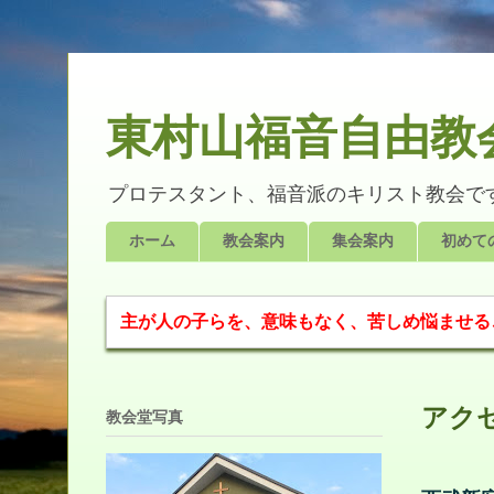
東村山福音自由教会 ✞ 
プロテスタント、福音派のキリスト教会です
ホーム
教会案内
集会案内
初めて
主が人の子らを、意味もなく、苦しめ悩ませること
アク
教会堂写真