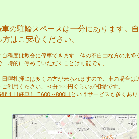
転車の駐輪スペースは十分にあります。自
る方はご安心ください。
２台程度は教会に停車できます。体の不自由な方の乗降
で一時的に停めていただくことは可能です。
、
日曜礼拝には多くの方が来られます
ので、車の場合は
をご利用ください。
3
0分100円ぐらい
が相場です。
昼間１日駐車して600～800円
というサービスも多くあり