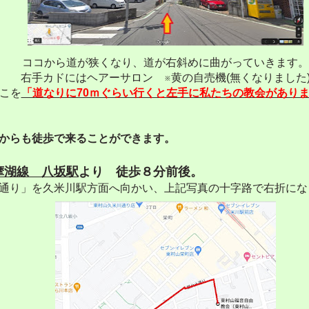
ココから道が狭くなり、道が右斜めに曲がっていきます。
右手カドにはヘアーサロン ※黄の自売機(無くなりました
こを
「道なりに70ｍぐらい行くと左手に私たちの教会
があり
からも徒歩で来ることができます。
摩湖線 八坂駅
より 徒歩８分前後。
通り」を久米川駅方面へ向かい、上記写真の十字路で右折にな