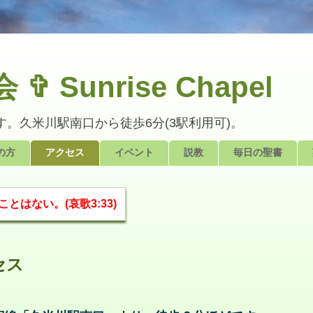
Sunrise Chapel
。久米川駅南口から徒歩6分(3駅利用可)。
の方
アクセス
イベント
説教
毎日の聖書
はない。(哀歌3:33)
セス