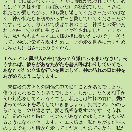
ら、すでに愛されていて、すでに犠牲が払われていて、あ
とはイエス様を信じれば良いだけの状態でした。まさに、
私たちが愛したから、神も愛し返してくださったのではな
く、神が私たちを初めからずっと愛していてくださったの
です。そして、救われて後はなおのこと、神様との深い交
わりの中でその愛に生きることが許されました。ですか
ら、私たちもまた主イエス様の後に従いたいのです。そう
して、神のご栄光を現すために、その愛を世界に示すため
に私たちは召されたのですから。
Ⅰペテ 2:12 異邦人の中にあって立派にふるまいなさい。そ
うすれば、彼らがあなたがたを悪人呼ばわりしていても、
あなたがたの立派な行いを目にして、神の訪れの日に神を
あがめるようになります。
未信者の方々との関係の中で悩むことがあるでしょう。
傷つけられることもあるでしょう。しかし、たとえ相手が
良い対応をしてくれなくても、私たちは神様の前に、
愛に
よってベストを尽くして
いきましょう。批判され、ののし
られても！やり返さず、愛と祝福を返すのです。そうれ
ば、定められた時に、その人があなたのゆえに神をあがめ
るようになると信じます。イエス様は、私たちがまだ罪人
のままであった時から愛してくださったのですから。私た