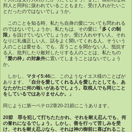
邦人と同列に扱われていることもまた、受け入れがたいこ
とだったのではないでしょうか。
このことを知る時、私たち自身の愛についても問われる
のではないでしょうか。私たちは、その愛に
「多くの制
限」
を設けていないでしょうか。
受け入れやすい人、それ
なりに礼儀正しい人、話をよく聞いてくれる人。そういう
人のことは愛せる。でも、言うことを聞かない人、抵抗す
る人、批判したり敵対したりする人のことは、私たちの
「愛の枠」の対象外
に置いてしまうことはないでしょう
か。
しかし、
マタイ
5:46
に、このようなイエス様のことばが
あります。
「自分を愛してくれる人を愛したとしても、あ
なたがたに何の報いがあるでしょう。取税人でも同じこと
をしているではありませんか。」
同じように第一ペテロ
2
章
20-21
節にこうあります。
20
節 罪を犯して打ちたたかれ、それを耐え忍んでも、何
の誉れになるでしょう。しかし、善を行って苦しみを受
け、それを耐え忍ぶなら、それは神の御前に喜ばれること