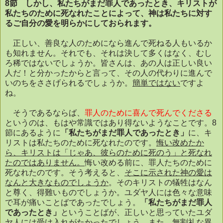
8
節 しかし、私たちがまだ罪人であったとき、キリストが
私たちのために死なれたことによって、神は私たちに対す
るご自分の愛を明らかにしておられます。
正しい、善良な人のためになら進んで死ねる人もいるか
も知れません。それでも、それは決して多くはなく、むし
ろ稀ではないでしょうか。皆さんは、あの人は正しい良い
人だ！と分かったからと言って、その人の代わりに進んで
いのちをささげられるでしょうか。
簡単ではない
ですよ
ね。
そうであるならば、
罪人のために喜んで死んでくださる
というのは、もはや常識ではあり得ないようなことです。
8
節にあるように
「私たちがまだ罪人であったとき」
に、キ
リストは私たちのために死なれたのです。
悔い改めたか
ら、キリストは「じゃあ、彼らのために死のう」と死なれ
たのではありません。
悔い改める前に、罪人たちのために
死なれたのです。そう考えると、
そこに示された神の愛は
なんと大きなものでしょうか
。そのキリストの犠牲はなん
と尊く、得難いものでしょうか。ユダヤ人には色々な意味
で耳が痛いことばであったでしょう。
「私たちがまだ罪人
であったとき」
ということばが、正しいと思っていたユダ
ヤ人には受け入れがたかったでしょう。
また、無割礼な異