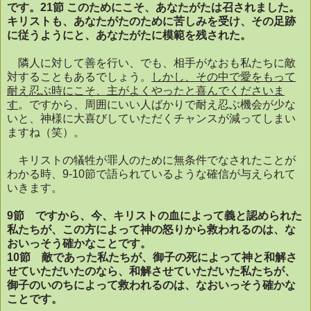
です。
21
節 このためにこそ、あなたがたは召されました。
キリストも、あなたがたのために苦しみを受け、その足跡
に従うようにと、あなたがたに模範を残された。
隣人に対して善を行い、でも、相手がなおも私たちに敵
対することもあるでしょう。
しかし、その中で愛をもって
耐え忍ぶ時にこそ、主がよくやったと喜んでくださいま
す
。ですから、周囲にいい人ばかりで耐え忍ぶ機会が少な
いと、神様に大喜びしていただくチャンスが減ってしまい
ますね（笑）。
キリストの犠牲が罪人のために無条件でなされたことが
わかる時、
9-10
節で語られているような確信が与えられて
いきます。
9
節 ですから、今、キリストの血によって義と認められた
私たちが、この方によって神の怒りから救われるのは、な
おいっそう確かなことです。
10
節 敵であった私たちが、御子の死によって神と和解さ
せていただいたのなら、和解させていただいた私たちが、
御子のいのちによって救われるのは、なおいっそう確かな
ことです。