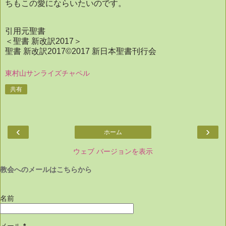
ちもこの愛にならいたいのです。
引用元聖書
＜聖書 新改訳
2017
＞
聖書 新改訳
2017©2017
新日本聖書刊行会
東村山サンライズチャペル
共有
‹
›
ホーム
ウェブ バージョンを表示
教会へのメールはこちらから
名前