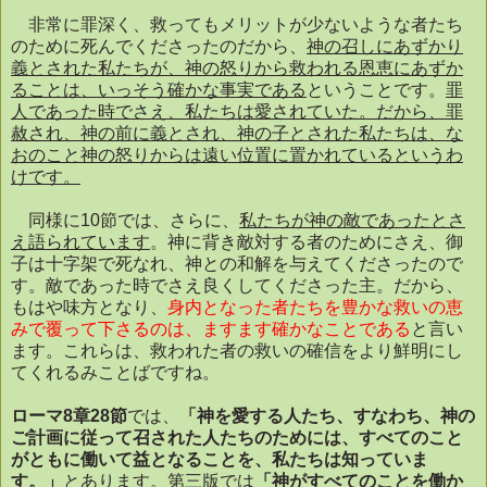
非常に罪深く、救ってもメリットが少ないような者たち
のために死んでくださったのだから、
神の召しにあずかり
義とされた私たちが、神の怒りから救われる恩恵にあずか
ることは、いっそう確かな事実である
ということです。
罪
人であった時でさえ、私たちは愛されていた。だから、罪
赦され、神の前に義とされ、神の子とされた私たちは、な
おのこと神の怒りからは遠い位置に置かれているというわ
けです。
同様に
10
節では、さらに、
私たちが神の敵であったとさ
え語られています
。神に背き敵対する者のためにさえ、御
子は十字架で死なれ、神との和解を与えてくださったので
す。敵であった時でさえ良くしてくださった主。だから、
もはや味方となり、
身内となった者たちを豊かな救いの恵
みで覆って下さるのは、ますます確かなことである
と言い
ます。これらは、救われた者の救いの確信をより鮮明にし
てくれるみことばですね。
ローマ8
章
28
節
では、
「神を愛する人たち、すなわち、神の
ご計画に従って召された人たちのためには、すべてのこと
がともに働いて益となることを、私たちは知っていま
す。」
とあります。第三版では
「神がすべてのことを働か