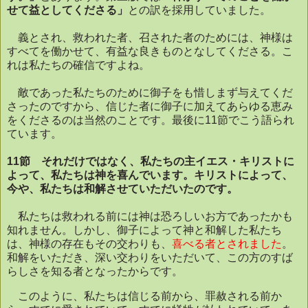
せて益としてくださる」
との訳を採用していました。
義とされ、救われた者、召された者のためには、神様は
すべてを働かせて、有益な良きものとなしてくださる。こ
れは私たちの確信ですよね。
敵であった私たちのために御子をも惜しまず与えてくだ
さったのですから、信じた者に御子に加えてあらゆる恵み
をくださるのは当然のことです。最後に
11
節でこう語られ
ています。
11
節 それだけではなく、私たちの主イエス・キリストに
よって、私たちは神を喜んでいます。キリストによって、
今や、私たちは和解させていただいたのです。
私たちは救われる前には神は恐ろしいお方であったかも
知れません。しかし、御子によって神と和解した私たち
は、神様の存在もその交わりも、
喜べる者とされました
。
和解をいただき、深い交わりをいただいて、この方のすば
らしさを知る者となったからです。
このように、私たちは信じる前から、罪赦される前か