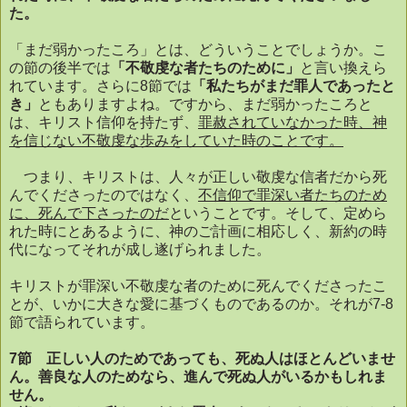
た。
「まだ弱かったころ」とは、どういうことでしょうか。こ
の節の後半では
「不敬虔な者たちのために」
と言い換えら
れています。さらに
8
節では
「私たちがまだ罪人であったと
き」
ともありますよね。ですから、まだ弱かったころと
は、キリスト信仰を持たず、
罪赦されていなかった時、神
を信じない不敬虔な歩みをしていた時のことです。
つまり、キリストは、人々が正しい敬虔な信者だから死
んでくださったのではなく、
不信仰で罪深い者たちのため
に、死んで下さったのだ
ということです。そして、定めら
れた時にとあるように、神のご計画に相応しく、新約の時
代になってそれが成し遂げられました。
キリストが罪深い不敬虔な者のために死んでくださったこ
とが、いかに大きな愛に基づくものであるのか。それが
7-8
節で語られています。
7
節 正しい人のためであっても、死ぬ人はほとんどいませ
ん。善良な人のためなら、進んで死ぬ人がいるかもしれま
せん。