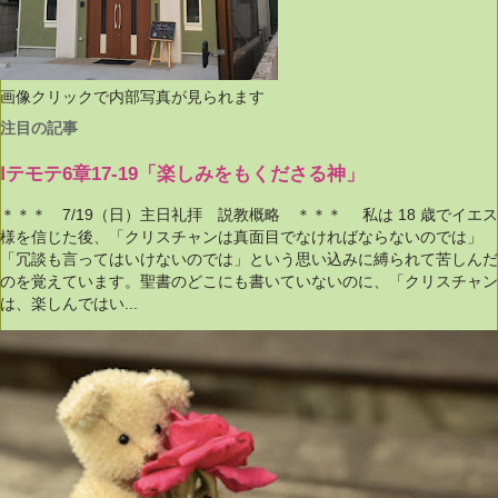
画像クリックで内部写真が見られます
注目の記事
Ⅰテモテ6章17-19「楽しみをもくださる神」
＊＊＊ 7/19（日）主日礼拝 説教概略 ＊＊＊ 私は 18 歳でイエス
様を信じた後、「クリスチャンは真面目でなければならないのでは」
「冗談も言ってはいけないのでは」という思い込みに縛られて苦しんだ
のを覚えています。聖書のどこにも書いていないのに、「クリスチャン
は、楽しんではい...