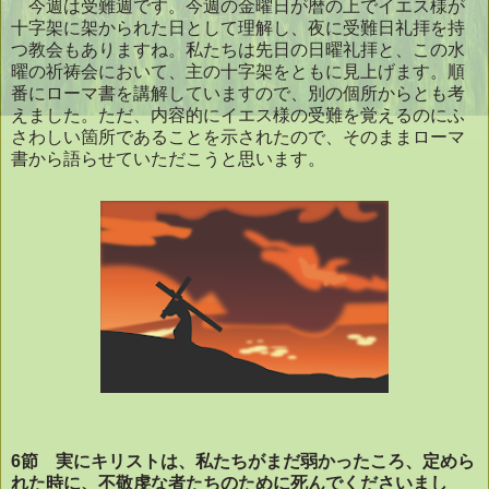
今週は受難週です。今週の金曜日が暦の上でイエス様が
十字架に架かられた日として理解し、夜に受難日礼拝を持
つ教会もありますね。私たちは先日の日曜礼拝と、この水
曜の祈祷会において、主の十字架をともに見上げます。順
番にローマ書を講解していますので、別の個所からとも考
えました。ただ、内容的にイエス様の受難を覚えるのにふ
さわしい箇所であることを示されたので、そのままローマ
書から語らせていただこうと思います。
6
節 実にキリストは、私たちがまだ弱かったころ、定めら
れた時に、不敬虔な者たちのために死んでくださいまし