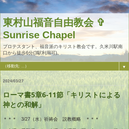
東村山福音自由教会 ✞
Sunrise Chapel
プロテスタント、福音派のキリスト教会です。久米川駅南
口から徒歩6分(3駅利用可)。
▼
2024/03/27
ローマ書5章6-11節「キリストによる
神との和解」
＊＊＊ 3/27（水）祈祷会 説教概略 ＊＊＊