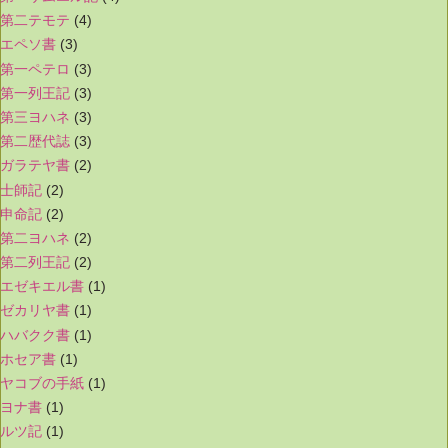
第二テモテ
(4)
エペソ書
(3)
第一ペテロ
(3)
第一列王記
(3)
第三ヨハネ
(3)
第二歴代誌
(3)
ガラテヤ書
(2)
士師記
(2)
申命記
(2)
第二ヨハネ
(2)
第二列王記
(2)
エゼキエル書
(1)
ゼカリヤ書
(1)
ハバクク書
(1)
ホセア書
(1)
ヤコブの手紙
(1)
ヨナ書
(1)
ルツ記
(1)