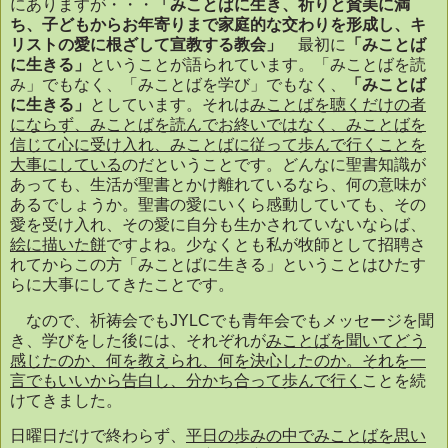
にありますが・・・
「みことばに生き、祈りと賛美に満
ち、子どもからお年寄りまで家庭的な交わりを形成し、キ
リストの愛に根ざして宣教する教会」
最初に
「みことば
に生きる」
ということが語られています。「みことばを読
み」でもなく、「みことばを学び」でもなく、
「みことば
に生きる」
としています。それは
みことばを聴くだけの者
にならず、みことばを読んでお終いではなく、みことばを
信じて心に受け入れ、みことばに従って歩んで行くことを
大事にしている
のだということです。どんなに聖書知識が
あっても、生活が聖書とかけ離れているなら、何の意味が
あるでしょうか。聖書の愛にいくら感動していても、その
愛を受け入れ、その愛に自分も生かされていないならば、
絵に描いた餅
ですよね。少なくとも私が牧師として招聘さ
れてからこの方「みことばに生きる」ということはひたす
らに大事にしてきたことです。
なので、祈祷会でも
JYLC
でも青年会でもメッセージを聞
き、学びをした後には、それぞれが
みことばを聞いてどう
感じたのか、何を教えられ、何を決心したのか。それを一
言でもいいから告白し、分かち合って歩んで行く
ことを続
けてきました。
日曜日だけで終わらず、
平日の歩みの中でみことばを思い