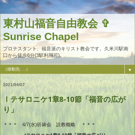
東村山福音自由教会 ✞
Sunrise Chapel
プロテスタント、福音派のキリスト教会です。久米川駅南
口から徒歩6分(3駅利用可)。
▼
2021/04/07
Ⅰテサロニケ1章8-10節「福音の広が
り」
＊＊＊ 4/7(水)祈祷会 説教概略 ＊＊＊