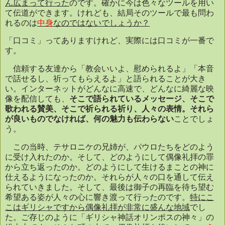
ん広まって行った
のです。確かに今は色々なツールを用い
て伝道ができます。けれども、結局そのツールで最も問わ
れるのは
中身
なのではないでしょうか？
「口コミ」ってありますけれど、実際には口コミが一番で
す。
信頼する友達から「教会いいよ、慰められるよ」「本音
で話せるし、祈ってもらえるよ」と語られることが大き
い。インターネットがどんなに高速で、どんなに綺麗な映
像を配信しても、
そこで語られているメッセージ、そこで
歌われる賛美、そこで祈られる祈り、人々の表情。それら
が良いものでなければ、何の魅力も伝わらない
ことでしょ
う。
この当時、テサロニケの兄姉が、パウロたちをどのよう
に受け入れたのか。そして、どのようにして偶像礼拝の罪
から立ち返ったのか。どのようにして生けるまことの神に
仕えるようになったのか。それらが人々の口を通して伝え
られていきました。そして、最後は御子の再臨を待ち望む
希望ある姿が人々の心に響き渡って行ったのです。
特にこ
こはギリシャですから偶像礼拝が非常に盛んな地域
でし
た。ご存じのように「ギリシャ神話オリンポスの神々」の