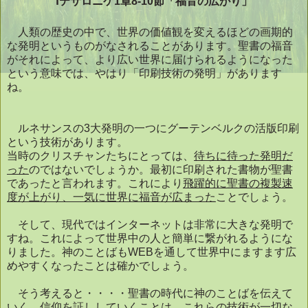
Ⅰテサロニケ1章8-10節「福音の広がり」
人類の歴史の中で、世界の価値観を変えるほどの画期的
な発明というものがなされることがあります。聖書の福音
がそれによって、より広い世界に届けられるようになった
という意味では、やはり「印刷技術の発明」があります
ね。
ルネサンスの
3
大発明の一つにグーテンベルクの活版印刷
という技術があります。
当時のクリスチャンたちにとっては、
待ちに待った発明だ
った
のではないでしょうか。最初に印刷された書物が聖書
であったと言われます。これにより
飛躍的に聖書の複製速
度が上がり、一気に世界に福音が広まった
ことでしょう。
そして、現代ではインターネットは非常に大きな発明で
すね。これによって世界中の人と簡単に繋がれるようにな
りました。神のことばも
WEB
を通して世界中にますます広
めやすくなったことは確かでしょう。
そう考えると・・・・聖書の時代に神のことばを伝えて
いく、信仰を証ししていくことは、これらの技術が一切な