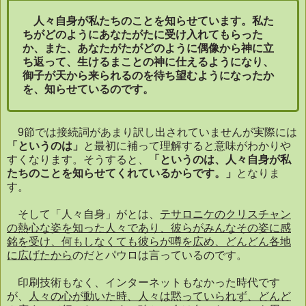
人々自身が私たちのことを知らせています。私た
ちがどのようにあなたがたに受け入れてもらった
か、また、あなたがたがどのように偶像から神に立
ち返って、生けるまことの神に仕えるようになり、
御子が天から来られるのを待ち望むようになったか
を、知らせているのです。
9
節では接続詞があまり訳し出されていませんが実際には
「というのは」
と最初に補って理解すると意味がわかりや
すくなります。そうすると、
「というのは、人々自身が私
たちのことを知らせてくれているからです。」
となりま
す。
そして「人々自身」がとは、
テサロニケのクリスチャン
の熱心な姿を知った人々であり、彼らがみんなその姿に感
銘を受け、何もしなくても彼らが噂を広め、どんどん各地
に広げたから
のだとパウロは言っているのです。
印刷技術もなく、インターネットもなかった時代です
が、
人々の心が動いた時、人々は黙っていられず、どんど