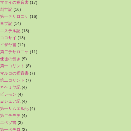
マタイの福音書
(17)
創世記
(16)
第一テサロニケ
(16)
ヨブ記
(14)
エステル記
(13)
コロサイ
(13)
イザヤ書
(12)
第二テサロニケ
(11)
使徒の働き
(9)
第一コリント
(8)
マルコの福音書
(7)
第二コリント
(7)
ネヘミヤ記
(4)
ピレモン
(4)
ヨシュア記
(4)
第一サムエル記
(4)
第二テモテ
(4)
エペソ書
(3)
第一ペテロ
(3)