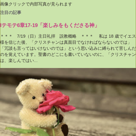
画像クリックで内部写真が見られます
注目の記事
Ⅰテモテ6章17-19「楽しみをもくださる神」
＊＊＊ 7/19（日）主日礼拝 説教概略 ＊＊＊ 私は 18 歳でイエス
様を信じた後、「クリスチャンは真面目でなければならないのでは」
「冗談も言ってはいけないのでは」という思い込みに縛られて苦しんだ
のを覚えています。聖書のどこにも書いていないのに、「クリスチャン
は、楽しんではい...