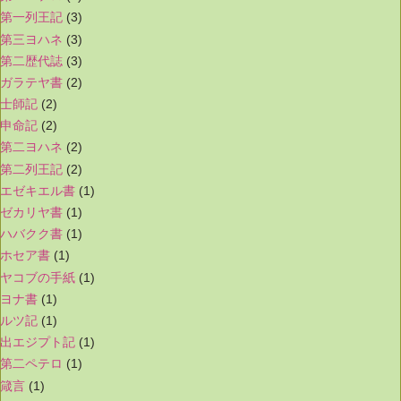
第一列王記
(3)
第三ヨハネ
(3)
第二歴代誌
(3)
ガラテヤ書
(2)
士師記
(2)
申命記
(2)
第二ヨハネ
(2)
第二列王記
(2)
エゼキエル書
(1)
ゼカリヤ書
(1)
ハバクク書
(1)
ホセア書
(1)
ヤコブの手紙
(1)
ヨナ書
(1)
ルツ記
(1)
出エジプト記
(1)
第二ペテロ
(1)
箴言
(1)