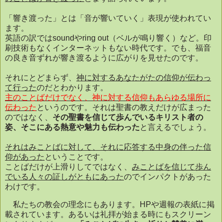
「響き渡った」とは「音が響いていく」表現が使われてい
ます。
英語の訳では
sound
や
ring out
（ベルが鳴り響く）など。印
刷技術もなくインターネットもない時代です。でも、福音
の良き音ずれが響き渡るように広がりを見せたのです。
それにとどまらず、
神に対するあなたがたの信仰が伝わっ
て行った
のだとわかります。
主のことばだけでなく、神に対する信仰もあらゆる場所に
伝わった
というのです。それは聖書の教えだけが広まった
のではなく、
その聖書を信じて歩んでいるキリスト者の
姿、そこにある熱意や魅力も伝わった
と言えるでしょう。
それはみことばに対して、それに応答する中身の伴った信
仰があった
ということです。
ことばだけが上滑りしてではなく、
みことばを信じて歩ん
でいる人々の証しがともにあった
のでインパクトがあった
わけです。
私たちの教会の理念にもあります。
HP
や週報の表紙に掲
載されています。あるいは礼拝が始まる時にもスクリーン