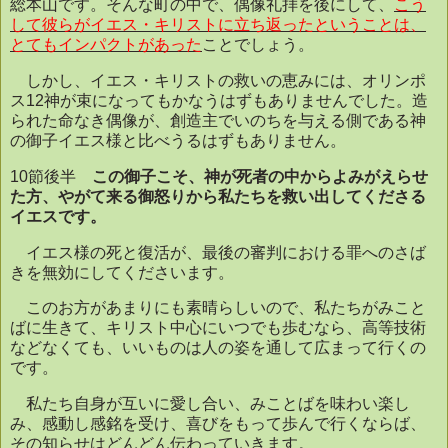
総本山です。そんな町の中で、偶像礼拝を後にして、
こう
して彼らがイエス・キリストに立ち返ったということは、
とてもインパクトがあった
ことでしょう。
しかし、イエス・キリストの救いの恵みには、オリンポ
ス
12
神が束になってもかなうはずもありませんでした。造
られた命なき偶像が、創造主でいのちを与える側である神
の御子イエス様と比べうるはずもありません。
10
節後半
この御子こそ、神が死者の中からよみがえらせ
た方、やがて来る御怒りから私たちを救い出してくださる
イエスです。
イエス様の死と復活が、最後の審判における罪へのさば
きを無効にしてくださいます。
このお方があまりにも素晴らしいので、私たちがみこと
ばに生きて、キリスト中心にいつでも歩むなら、高等技術
などなくても、いいものは人の姿を通して広まって行くの
です。
私たち自身が互いに愛し合い、みことばを味わい楽し
み、感動し感銘を受け、喜びをもって歩んで行くならば、
その知らせはどんどん伝わっていきます。