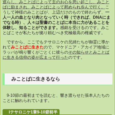
巡らし、みことばによって主のお心を思い起こし、みこと
ばに励まされ、みことばによって慰められ歩んで行く。
こ
うして神様のみことばが、上辺だけのもので終わらず、
一
人一人の血となり肉となっていく時（
できれば、DNAにま
でなる時
）、人々は聖書のことばに本当に力があることを
体験し、知ることができます。
感銘を受けるのです。みこ
とばこそが私たちが拠り頼むべき究極最高の権威です。
ですから、ここでもテサロニケの兄姉たちが御霊に導か
れて
みことばに生きた
ので、マケドニア・アカイア地域に
ラッパが鳴り響くがごとくに彼らの
その知らせとみことば
に生きる信仰の姿が広まって行った
のです。
みことばに生きるなら
9-10
節の最初までを読むと、響き渡らせた張本人たちの
ことに触れられています。
Ⅰテサロニケ1章9-10節前半