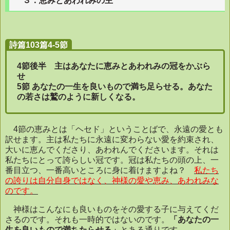
３．恵みとあわれみの主
詩篇103篇4-5節
4
節後半 主はあなたに恵みとあわれみの冠をかぶら
せ
5
節 あなたの一生を良いもので満ち足らせる。あなた
の若さは鷲のように新しくなる
。
4
節の恵みとは「ヘセド」ということばで、永遠の愛とも
訳せます。主は私たちに永遠に変わらない愛を約束され、
大いに恵んでくださり、あわれんでくださいます。それは
私たちにとって誇らしい冠です。冠は私たちの頭の上、一
番目立つ、一番高いところに身に着けますよね？
私たち
の誇りは自分自身ではなく、神様の愛や恵み、あわれみな
のです。
神様はこんなにも良いものをその愛する子に与えてくだ
さるのです。それも一時的ではないのです。
「あなたの一
生を良いもので満ちたらせる」
とある通りです。