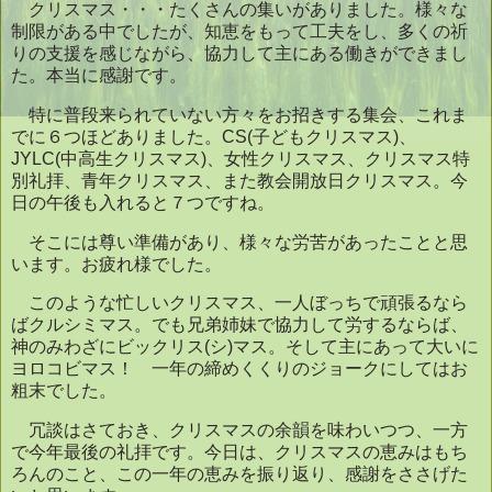
クリスマス・・・たくさんの集いがありました。様々な
制限がある中でしたが、知恵をもって工夫をし、多くの祈
りの支援を感じながら、協力して主にある働きができまし
た。本当に感謝です。
特に普段来られていない方々をお招きする集会、これま
でに６つほどありました。
CS(子どもクリスマス)
、
JYLC(中高生クリスマス)
、女性クリスマス、クリスマス特
別礼拝、青年クリスマス、また教会開放日クリスマス。今
日の午後も入れると７つですね。
そこには尊い準備があり、様々な労苦があったことと思
います。お疲れ様でした。
このような忙しいクリスマス、一人ぼっちで頑張るなら
ばクルシミマス。でも兄弟姉妹で協力して労するならば、
神のみわざにビックリス(シ)マス。そして主にあって大いに
ヨロコビマス！ 一年の締めくくりのジョークにしてはお
粗末でした。
冗談はさておき、クリスマスの余韻を味わいつつ、一方
で今年最後の礼拝です。今日は、クリスマスの恵みはもち
ろんのこと、この一年の恵みを振り返り、感謝をささげた