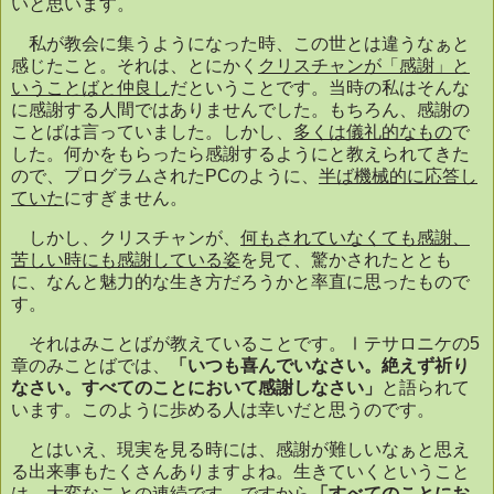
いと思います。
私が教会に集うようになった時、この世とは違うなぁと
感じたこと。それは、とにかく
クリスチャンが「感謝」と
いうことばと仲良し
だということです。当時の私はそんな
に感謝する人間ではありませんでした。もちろん、感謝の
ことばは言っていました。しかし、
多くは儀礼的なもの
で
した。何かをもらったら感謝するようにと教えられてきた
ので、プログラムされた
PC
のように、
半ば機械的に応答し
ていた
にすぎません。
しかし、クリスチャンが、
何もされていなくても感謝、
苦しい時にも感謝している姿
を見て、驚かされたととも
に、なんと魅力的な生き方だろうかと率直に思ったもので
す。
それはみことばが教えていることです。Ⅰテサロニケの
5
章のみことばでは、
「いつも喜んでいなさい。絶えず祈り
なさい。すべてのことにおいて感謝しなさい」
と語られて
います。このように歩める人は幸いだと思うのです。
とはいえ、現実を見る時には、感謝が難しいなぁと思え
る出来事もたくさんありますよね。生きていくということ
は、大変なことの連続です。ですから
「すべてのことにお