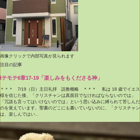
画像クリックで内部写真が見られます
注目の記事
Ⅰテモテ6章17-19「楽しみをもくださる神」
＊＊＊ 7/19（日）主日礼拝 説教概略 ＊＊＊ 私は 18 歳でイエス
様を信じた後、「クリスチャンは真面目でなければならないのでは」
「冗談も言ってはいけないのでは」という思い込みに縛られて苦しんだ
のを覚えています。聖書のどこにも書いていないのに、「クリスチャン
は、楽しんではい...