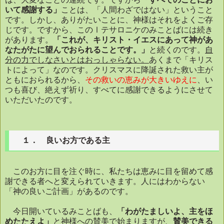
いて感謝する」
ことは、「人間わざではない」ということ
です。しかし、ありがたいことに、神様はそれをよくご存
じです。ですから、このⅠテサロニケのみことばには続き
があります。
「これが、キリスト・イエスにあって神があ
なたがたに望んでおられることです。」
と続くのです。
自
分の力でしなさいとはおっしゃらない。
あくまで「キリス
トによって」なのです。クリスマスに降誕された救い主が
ともにおられるから、
その救いの恵みが大きいゆえに
、い
つも喜び、絶えず祈り、すべてに感謝できるようにさせて
いただいたのです。
１． 良いお方である主
このお方に目を注ぐ時に、私たちは恵みに目を留めて感
謝できる者へと変えられていきます。人にはわからない
「神の良いご計画」があるのです。
今日開いているみことばも、
「わがたましいよ、主をほ
めたたえよ」
と神様への賛美で始まりますが、
賛美できる