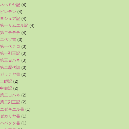
ネヘミヤ記
(4)
ピレモン
(4)
ヨシュア記
(4)
第一サムエル記
(4)
第二テモテ
(4)
エペソ書
(3)
第一ペテロ
(3)
第一列王記
(3)
第三ヨハネ
(3)
第二歴代誌
(3)
ガラテヤ書
(2)
士師記
(2)
申命記
(2)
第二ヨハネ
(2)
第二列王記
(2)
エゼキエル書
(1)
ゼカリヤ書
(1)
ハバクク書
(1)