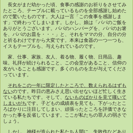
長女がまだ幼かった頃、食事の感謝のお祈りをさせてみ
たところ、テーブルに載っているものを全部感謝し始めた
ので驚いたものです。大人は一言「この食事を感謝しま
す」で終わってしまいます。しかし、娘は「パパのご飯を
ありがとうございます。パパのハンバーグを、パパのお箸
を、パパのお皿を・・・」と、それをママの分、自分の分
と祈るわけですから大変です。本来は食器の一つ一つも、
イスもテーブルも、与えられているのです。
家、仕事、家族、友人、着る物、履く物、日用品、趣
味。礼拝が続けられること、この会堂があること、信仰の
友がいることも感謝です。多くのものを主が与えてくださ
っています。
それをこの一年に限定したところで、数えられるはずも
ない
のです。昨日の恵みさえ思い出せないほど忙しく生き
ている私たちです。そして、
ないものばかりを見て嘆いて
しまいがち
です。子どもの成績表を見ても、下がったとこ
ろばかりに注目してしまい、頑張ったところを評価できな
かった事を反省しています。ここが私たちの罪人の弱さで
しょう。
しかし、神様が造られた私たち人間に、失敗作などあり