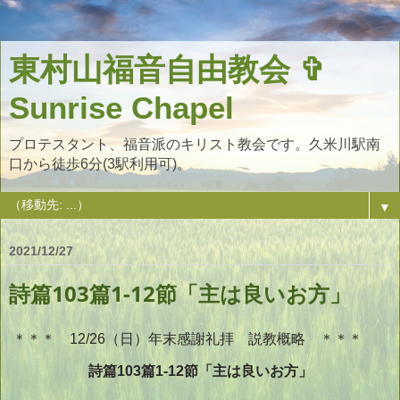
東村山福音自由教会 ✞
Sunrise Chapel
プロテスタント、福音派のキリスト教会です。久米川駅南
口から徒歩6分(3駅利用可)。
▼
2021/12/27
詩篇103篇1-12節「主は良いお方」
＊＊＊ 12/26（日）年末感謝礼拝 説教概略 ＊＊＊
詩篇103篇1-12節「主は良いお方」