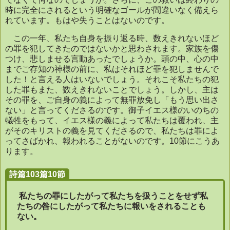
時に完全にされるという明確なゴールが間違いなく備えら
れています。もはや失うことはないのです。
この一年、私たち自身を振り返る時、数えきれないほど
の罪を犯してきたのではないかと思わされます。家族を傷
つけ、悲しませる言動あったでしょうか。頭の中、心の中
までご存知の神様の前に、私はそれほど罪を犯しませんで
した！と言える人はいないでしょう。それこそ私たちの犯
した罪もまた、数えきれないことでしょう。しかし、主は
その罪を、ご自身の義によって無罪放免し「もう思い出さ
ない」と言ってくださるのです。御子イエス様のいのちの
犠牲をもって、イエス様の義によって私たちは覆われ、主
がそのキリストの義を見てくださるので、私たちは罪によ
ってさばかれ、報われることがないのです。
10
節にこうあ
ります。
詩篇103篇10節
私たちの罪にしたがって私たちを扱うことをせず私
たちの咎にしたがって私たちに報いをされることも
ない
。