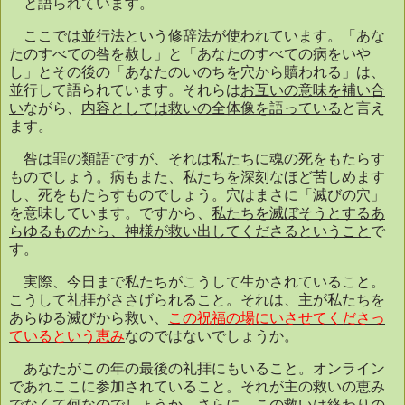
と語られています。
ここでは並行法という修辞法が使われています。「あな
たのすべての咎を赦し」と「あなたのすべての病をいや
し」とその後の「あなたのいのちを穴から贖われる」は、
並行して語られています。それらは
お互いの意味を補い合
い
ながら、
内容としては救いの全体像を語っている
と言え
ます。
咎は罪の類語ですが、それは私たちに魂の死をもたらす
ものでしょう。病もまた、私たちを深刻なほど苦しめます
し、死をもたらすものでしょう。穴はまさに「滅びの穴」
を意味しています。ですから、
私たちを滅ぼそうとするあ
らゆるものから、神様が救い出してくださるということ
で
す。
実際、今日まで私たちがこうして生かされていること。
こうして礼拝がささげられること。それは、主が私たちを
あらゆる滅びから救い、
この祝福の場にいさせてくださっ
ているという恵み
なのではないでしょうか。
あなたがこの年の最後の礼拝にもいること。オンライン
であれここに参加されていること。それが主の救いの恵み
でなくて何なのでしょうか。さらに、この救いは終わりの