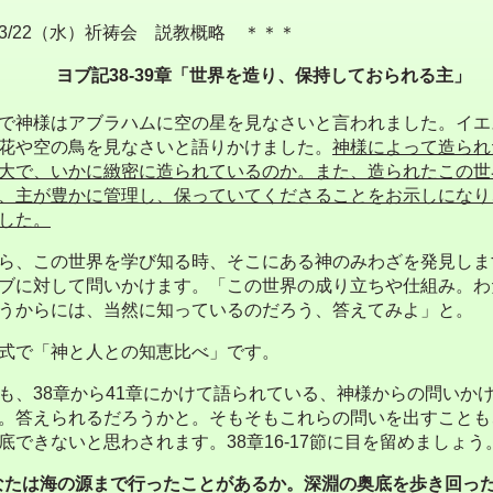
3/22（水）祈祷会 説教概略 ＊＊＊
ヨブ記
38-39
章「世界を造り、保持しておられる主」
で神様はアブラハムに空の星を見なさいと言われました。イエ
花や空の鳥を見なさいと語りかけました。
神様によって造られ
大で、いかに緻密に造られているのか。また、造られたこの世
、主が豊かに管理し、保っていてくださることをお示しになり
した。
、この世界を学び知る時、そこにある神のみわざを発見しま
ブに対して問いかけます。「この世界の成り立ちや仕組み。わ
うからには、当然に知っているのだろう、答えてみよ」と。
式で「神と人との知恵比べ」です。
も、
38
章から
41
章にかけて語られている、神様からの問いか
。答えられるだろうかと。そもそもこれらの問いを出すことも
底できないと思わされます。
38
章
16-17
節に目を留めましょう
なたは海の源まで行ったことがあるか。深淵の奥底を歩き回っ