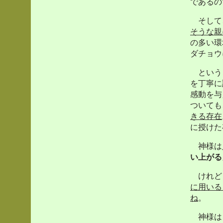
であるの
そして
そうな親
の多い環
ダチョウ
というこ
を丁寧に
感動を与
ついても
きる存在
に授けた
神様は
い上がる
けれど
に用いる
ね
。
神様は