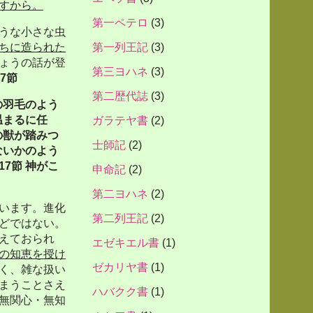
すから。
第一ペテロ
(3)
うな小さな虫
ちに造られた
第一列王記
(3)
ょうの話が登
第三ヨハネ
(3)
17
節
第二歴代誌
(3)
の羽毛のよう
温まるに任
ガラテヤ書
(2)
の獣が踏みつ
士師記
(2)
ないかのよう
17
節
神がこ
申命記
(2)
第二ヨハネ
(2)
います。進化
第二列王記
(2)
どではない。
えておられ
エゼキエル書
(1)
の知恵を授け
ゼカリヤ書
(1)
く、雑な扱い
まうことさえ
ハバクク書
(1)
無関心・無知