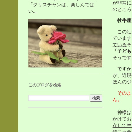
が非常に
「クリスチャンは、楽しんでは
のところ
い...
牡牛座
この牡
ています
ている
そ
「子ども
そうです
ですか
が、近現
ほんの少
このブログを検索
そのよ
ん。
神様はこ
かけてお
存して生
特にカラ