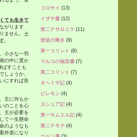
コロサイ
(13)
イザヤ書
(12)
くても生きて
ながります
第二テサロニケ
(11)
りません。
そ
使徒の働き
(9)
す
。
第一コリント
(8)
、小さな一羽
画の中に置か
マルコの福音書
(7)
伸ばすことも
第二コリント
(7)
でしょうか。
いにすれば良
ネヘミヤ記
(4)
ピレモン
(4)
、主に何もか
ヨシュア記
(4)
いのことを心
、主が必要を
第一サムエル記
(4)
して一生懸命
第二テモテ
(4)
命のようなも
案外楽になり
エペソ書
(3)