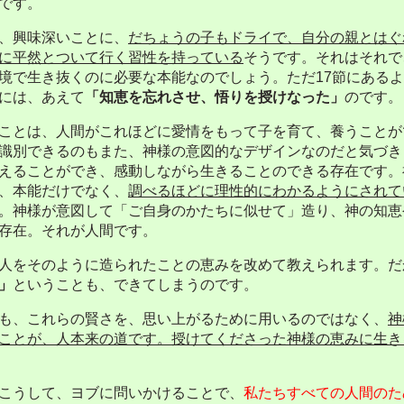
です。
、興味深いことに、
だちょうの子もドライで、自分の親とはぐ
に平然とついて行く習性を持っている
そうです。それはそれで
境で生き抜くのに必要な本能なのでしょう。ただ
17
節にあるよ
には、あえて
「知恵を忘れさせ、悟りを授けなった」
のです
とは、人間がこれほどに愛情をもって子を育て、養うことが
識別できるのもまた、神様の意図的なデザインなのだと気づき
えることができ、感動しながら生きることのできる存在です。
、本能だけでなく、
調べるほどに理性的にわかるようにされて
。神様が意図して「ご自身のかたちに似せて」造り、神の知恵
存在。それが人間です。
人をそのように造られたことの恵みを改めて教えられます。だ
」
ということも、できてしまうのです。
も、これらの賢さを、思い上がるために用いるのではなく、
神
ことが、人本来の道です。授けてくださった神様の恵みに生き
こうして、ヨブに問いかけることで、
私たちすべての人間のた