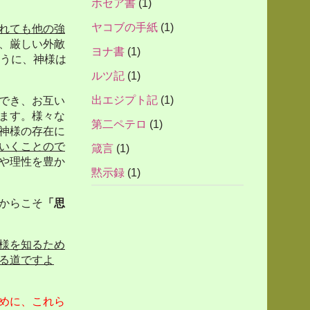
ホセア書
(1)
ヤコブの手紙
(1)
れても他の強
、厳しい外敵
ヨナ書
(1)
うに、神様は
。
ルツ記
(1)
出エジプト記
(1)
でき、お互い
ます。様々な
第二ペテロ
(1)
神様の存在に
いくことので
箴言
(1)
や理性を豊か
黙示録
(1)
からこそ
「思
様を知るため
る道ですよ
めに、これら