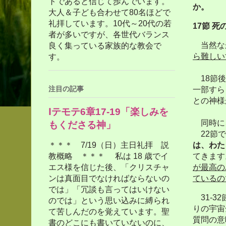
トであると信じて歩んでいます。
か。
大人＆子ども合わせて80名ほどで
礼拝しています。10代～20代の若
17
節
死
者が多いですが、各世代バランス
当然な
良く集っている家族的な教会で
ら難しい
す。
18
節後
注目の記事
一部すら
との神様
Ⅰテモテ6章17-19「楽しみを
同時に、
もくださる神」
22
節で
は、わた
＊＊＊ 7/19（日）主日礼拝 説
てきます
教概略 ＊＊＊ 私は 18 歳でイ
が最高の
エス様を信じた後、「クリスチャ
ているの
ンは真面目でなければならないの
では」「冗談も言ってはいけない
31-32
のでは」という思い込みに縛られ
りの宇宙
て苦しんだのを覚えています。聖
質問の意
書のどこにも書いていないのに、