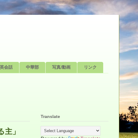
英会話
中華部
写真/動画
リンク
Translate
る主」