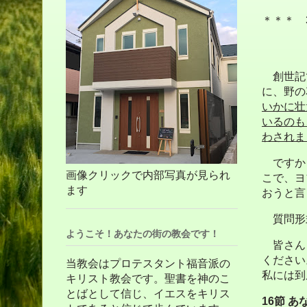
＊＊＊ 
創世記
に、野の
いかに壮
いるのも
わされま
ですから
画像クリックで内部写真が見られ
こで、ヨ
ます
おうと言
質問形
ようこそ！あなたの街の教会です！
皆さん
ください
当教会はプロテスタント福音派の
私には到
キリスト教会です。聖書を神のこ
とばとして信じ、イエスをキリス
16
節
あ