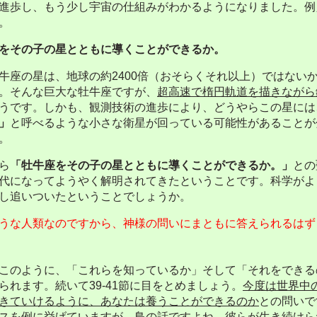
進歩し、もう少し宇宙の仕組みがわかるようになりました。例
。
をその子の星とともに導くことができるか。
牛座の星は、地球の約
2400
倍（おそらくそれ以上）ではない
。そんな巨大な牡牛座ですが、
超高速で楕円軌道を描きながら
うです。しかも、観測技術の進歩により、どうやらこの星には
」
と呼べるような小さな衛星が回っている可能性があることが
。
ら
「牡牛座をその子の星とともに導くことができるか。」
との
代になってようやく解明されてきたということです。科学がよ
し追いついたということでしょうか。
うな人類なのですから、神様の問いにまともに答えられるはず
のように、「これらを知っているか」そして「それをできる
られます。続いて
39-41
節に目をとめましょう。
今度は世界中
きていけるように、あなたは養うことができるのか
との問いで
スを例に挙げていますが、鳥の話ですよね。彼らが生き続けら