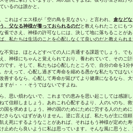
ているのは誰かと。
、これはイエス様が「空の鳥を見なさい」と言われ、
倉などな
う、父なる神様が養っておられるのだ
と教えられたことにもつ
な雀でさえ、神様の許可なしには、決して地に落ちることがあ
ば、私たちは生活のことを心配しなくて良いのだと教えられま
不安は、ほとんどすべての人に共通する課題でしょう。でも
え、神様にちゃんと覚えられており、養われていて、そのご計
のです。そして、私たちは心配したところで、自分の命を
1
分
。かえって、心配し過ぎて寿命を縮める愚かな私たちではない
改善するなら、心配して寿命が延びてより健康になるなら、大
ますが・・・そうではないですよね。
ら、思い煩わないで、これまでの恵みを思い起こしては感謝し
ねて信頼しましょう。あれこれ心配するより、人のいのち、救
の国を求めましょう。神の国のためにために労する人のために
ださらないはずがありません。逆に言えば、私たちが主に信頼
飢え死にするようなことがあれば、それはもう神様が定めた寿
け止めたら良いように私は思っています。そんな風に思うと、