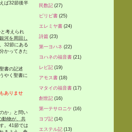
えば
32
節後半
民数記
(27)
ピリピ書
(25)
エレミヤ書
(24)
かと考えられ
詩篇
(23)
銀河を周回し
、
32
節にある
第一ヨハネ
(22)
分かってきた
ヨハネの福音書
(21)
レビ記
(19)
聖書の記述
うやく聖書に
アモス書
(18)
マタイの福音書
(17)
もありませ
創世記
(16)
第一テサロニケ
(16)
のか」と問い
の動物が、共
ヨブ記
(14)
す。
41
節では
エステル記
(13)
れるよう、食