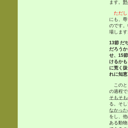
ます。
野
ただし
にも、尊
のです。
場します
13
節
だ
だろうか
せ、
15
節
けるかも
に荒く扱
れに知恵
このとこ
の過程で
そもそも
る。そし
なかった
をし、他
ある動物