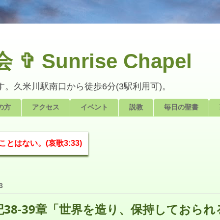
Sunrise Chapel
。久米川駅南口から徒歩6分(3駅利用可)。
の方
アクセス
イベント
説教
毎日の聖書
はない。(哀歌3:33)
3
記38-39章「世界を造り、保持しておられ