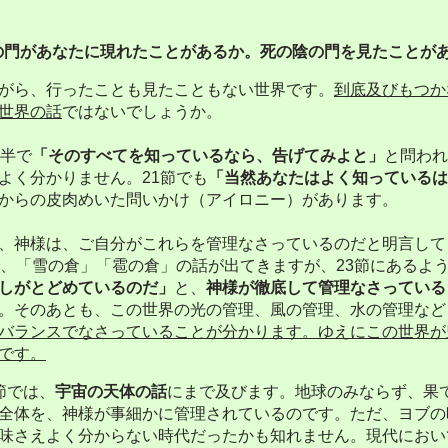
の門があなたに現れたことがあるか。死の陰の門を見たことが
がら、行ったことも見たこともない世界です。
到底及びもつか
世界の話
ではないでしょうか。
半で
「そのすべてを知っているなら、告げてみよと」
と問われ
よく分かりません。
21
節でも
「当然あなたはよく知っているは
からの皮肉めいた問いかけ（アイロニー）があります。
神様は、ご自分がこれらを管理なさっているのだと明言して
、「雪の倉」「雹の倉」の話が出てきますが、
23
節にあるよ
しがとどめているのだ」
と、
神様が徹底して管理なさっている
。そのあとも、この世界の光の管理、風の管理、水の管理など
バランスでなさっていることが分かります。ゆえにこの世界が
です。
節では、
宇宙の天体の話
にまで及びます。地球のみならず、果
全体を、神様が事細かに管理されているのです。ただ、ヨブの
味さえよく分からない時代だったかも知れません。現代におい