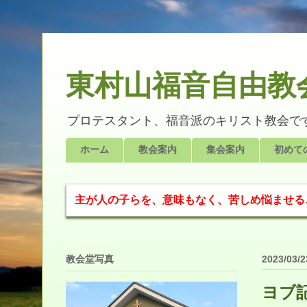
東村山福音自由教会 ✞ 
プロテスタント、福音派のキリスト教会です
ホーム
教会案内
集会案内
初めて
主が人の子らを、意味もなく、苦しめ悩ませること
教会堂写真
2023/03/2
ヨブ