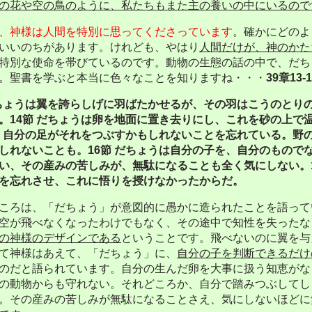
の花や空の鳥のように、私たちもまた主の養いの中にいるので
、神様は人間を特別に思ってくださっています
。確かにどのよ
いいのちがあります。けれども、やはり
人間だけが、神のかた
特別な使命を帯びているのです。動物の生態の話の中で、だち
。聖書を学ぶと本当に色々なことを知りますね・・・
39
章
13-
ちょうは翼を誇らしげに羽ばたかせるが、その羽はこうのとり
。
14
節
だちょうは卵を地面に置き去りにし、これを砂の上で
自分の足がそれをつぶすかもしれないことを忘れている。野
しれないことも。
16
節
だちょうは自分の子を、自分のもので
い、その産みの苦しみが、無駄になることも全く気にしない。
を忘れさせ、これに悟りを授けなかったからだ。
ろは、「だちょう」が意図的に愚かに造られたことを語って
空が飛べなくなったわけでもなく、その途中で知性を失ったな
の神様のデザインである
ということです。飛べないのに翼を与
て神様はあえて、「だちょう」に、
自分の子を判断できるだけ
のだと語られています。自分の生んだ卵を大事に扱う知恵がな
の動物からも守れない。それどころか、自分で踏みつぶしてし
。その産みの苦しみが無駄になることさえ、気にしないほどに