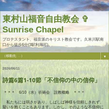
東村山福音自由教会 ✞
Sunrise Chapel
プロテスタント、福音派のキリスト教会です。久米川駅南
口から徒歩6分(3駅利用可)。
▼
2026/06/11
詩篇6篇1-10節「不信仰の中の信仰」
＊＊＊ 6/10（水）祈祷会 説教概略 ＊＊＊
私たちには弱さがあり、しばしば神様を信頼しきれず、
疑いを抱くこともあります。しかし、そのような不信仰に