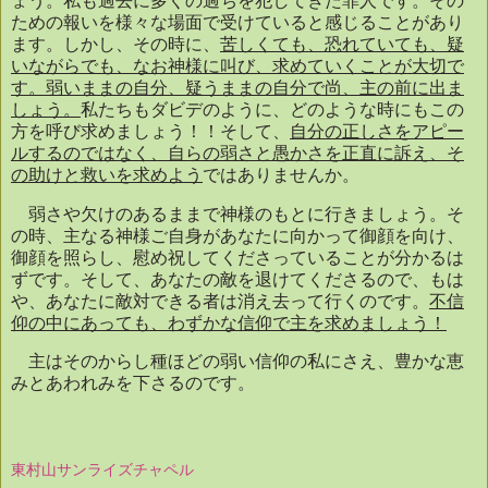
ょう。私も過去に多くの過ちを犯してきた罪人です。その
ための報いを様々な場面で受けていると感じることがあり
ます。しかし、その時に、
苦しくても、恐れていても、疑
いながらでも、なお神様に叫び、求めていくことが大切で
す。弱いままの自分、疑うままの自分で尚、主の前に出ま
しょう。
私たちもダビデのように、どのような時にもこの
方を呼び求めましょう！！そして、
自分の正しさをアピー
ルするのではなく、自らの弱さと愚かさを正直に訴え、そ
の助けと救いを求めよう
ではありませんか。
弱さや欠けのあるままで神様のもとに行きましょう。そ
の時、主なる神様ご自身があなたに向かって御顔を向け、
御顔を照らし、慰め祝してくださっていることが分かるは
ずです。そして、あなたの敵を退けてくださるので、もは
や、あなたに敵対できる者は消え去って行くのです。
不信
仰の中にあっても、わずかな信仰で主を求めましょう！
主はそのからし種ほどの弱い信仰の私にさえ、豊かな恵
みとあわれみを下さるのです。
東村山サンライズチャペル