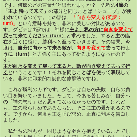
です。何節のどの言葉だと思われますか？ 先程の
4
節の
「主よ
帰って来て」
の部分と同じことば「シューブ」が使
われているのです。この語は、
「向きを変える
(
英訳：
turn)
」
という意味を持ち、非常に美しい対比があるので
す。ダビデは
4
節では、神様に
主よ、私の方に
向きを変えて
戻って来てください（turn）
と求めました。すると主の臨
在を近くに感じ、勝利へと至っていきます。その結果、今
度は、
自分に向かって来る敵が、
向きを変えて
去って行よ
うに（turn）
と力強く主にあって祈るようになったので
す。
主が向きを変えて戻って来ると、敵が向き変えて去って行
く
ということです！！それを
同じことばを使って表現
して
いる。非常に印象的な詩的な修辞法ですね。
これが勝利のカギです。ダビデは自らの失敗、自らの負
い目を悔いていました。そして、今ある苦しみが、自分へ
の「神の怒り」だと思えてならなかったのです。けれど
も、主の懲らしめであるならば、そこに主の愛があるので
す。ですから、何度も主を呼び求め、正直に弱さを告白し
ました。
私たちの誰もが、同じような弱さを抱えていることでし