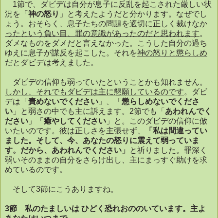
1
節で、ダビデは自分が息子に反乱を起こされた厳しい状
況を「
神の怒り
」と考えたようだと分かります。なぜでし
ょう。おそらく、
息子たちの問題を適切に正しく裁けなか
ったという負い目、罪の意識があったのだと思われます
。
ダメなものをダメだと言えなかった。こうした自分の過ち
ゆえに息子が謀反を起こした。それを
神の怒りと懲らしめ
だとダビデは考えました。
ダビデの信仰も弱っていたということかも知れません。
しかし、それでもダビデは主に懇願しているのです
。ダビ
デは「
責めないでください
」、「
懲らしめないでくださ
い
」と弱さの中でも主に訴えます。
2
節でも「
あわれんでく
ださい
」「
癒やしてください
」と。このダビデの信仰に倣
いたいのです。彼は正しさを主張せず、
「私は間違ってい
ました。そして、今、あなたの怒りに震えて弱っていま
す。だから、あわれんでください」
と祈りました。罪深く
弱いそのままの自分をさらけ出し、主にまっすぐ助けを求
めているのです。
そして
3
節にこうありますね。
3
節 私のたましいは
ひどく恐れおののいています。主よ