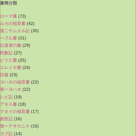
書簡分類
ローマ書
(73)
ルカの福音書
(42)
第二サムエル記
(35)
ヘブル書
(31)
伝道者の書
(29)
民数記
(27)
ピリピ書
(25)
エレミヤ書
(24)
詩篇
(23)
ヨハネの福音書
(22)
第一ヨハネ
(22)
レビ記
(19)
アモス書
(18)
マタイの福音書
(17)
創世記
(16)
第一テサロニケ
(16)
ヨブ記
(14)