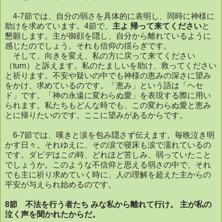
4-7
節では、自分の弱さを具体的に表明し、同時に神様に
助けを求めています。
4
節で、
主よ
帰って来てください
と
懇願します。主が御顔を隠し、自分から離れているように
感じたのでしょう。それも信仰の揺らぎです。
そして、向きを変え、私の方に戻って来てください
（
turn
）と訴えます。私のたましいを助け、救ってください
と祈ります。不安や疑いの中でも神様の恵みの深さに望み
をかけ、求めているのです。「恵み」という語は「ヘセ
ド」です。「神の永遠に変わらぬ愛」を表現する際に用い
られます。私たちもどんな時でも、この変わらぬ愛と恵み
とに帰りたいのです。ここに望みがあるからです。
6-7
節では、嘆きと涙を包み隠さず伝えます。毎晩泣き明
かす日々。それゆえに、その涙で寝床も涙で濡れているの
です。ダビデはこの時、どれほど苦しみ、弱っていたこと
でしょうか。このような不信仰と思える弱さの中で、それ
でも主に祈り求めていく時に、人の理解を超えた主からの
平安が与えられ始めるのです。
8
節 不法を行う者たち
みな私から離れて行け。
主が私の
泣く声を聞かれたからだ。