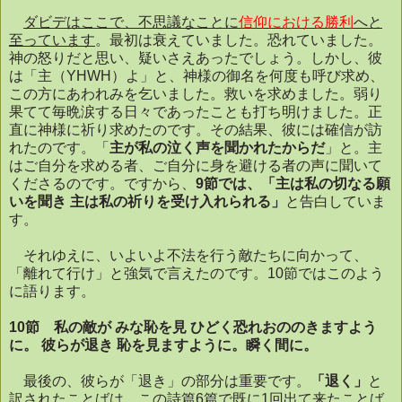
ダビデはここで、不思議なことに
信仰における勝利
へと
至っています
。最初は衰えていました。恐れていました。
神の怒りだと思い、疑いさえあったでしょう。しかし、彼
は「主（
YHWH
）よ」と、神様の御名を何度も呼び求め、
この方にあわれみを乞いました。救いを求めました。弱り
果てて毎晩涙する日々であったことも打ち明けました。正
直に神様に祈り求めたのです。
その結果、彼には確信が訪
れたのです。「
主が私の泣く声を聞かれたからだ
」と。主
はご自分を求める者、ご自分に身を避ける者の声に聞いて
くださるのです。ですから、
9
節では、「主は私の切なる願
いを聞き
主は私の祈りを受け入れられる」
と告白していま
す。
それゆえに、いよいよ不法を行う敵たちに向かって、
「離れて行け」と強気で言えたのです。
10
節ではこのよう
に語ります。
10
節 私の敵が
みな恥を見
ひどく恐れおののきますよう
に。
彼らが退き
恥を見ますように。瞬く間に。
最後の、彼らが「退き」の部分は重要です。
「退く」
と
訳されたことばは、この詩篇
6
篇で既に
1
回出て来たことば