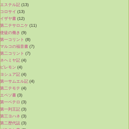
エステル記
(13)
コロサイ
(13)
イザヤ書
(12)
第二テサロニケ
(11)
使徒の働き
(9)
第一コリント
(8)
マルコの福音書
(7)
第二コリント
(7)
ネヘミヤ記
(4)
ピレモン
(4)
ヨシュア記
(4)
第一サムエル記
(4)
第二テモテ
(4)
エペソ書
(3)
第一ペテロ
(3)
第一列王記
(3)
第三ヨハネ
(3)
第二歴代誌
(3)