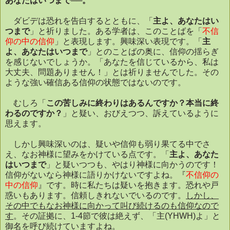
あなたはいつまで──。
ダビデは恐れを告白するとともに、「
主よ、あなたはい
つまで
」と祈りました。ある学者は、このことばを「
不信
仰の中の信仰
」と表現します。興味深い表現です。「
主
よ、あなたはいつまで
」とのことばの奥に、信仰の揺らぎ
を感じないでしょうか。「あなたを信じているから、私は
大丈夫、問題ありません！」とは祈りませんでした。その
ような強い確信ある信仰の状態ではないのです。
むしろ「
この苦しみに終わりはあるんですか？本当に終
わるのですか？
」と疑い、おびえつつ、訴えているように
思えます。
しかし興味深いのは、疑いや信仰も弱り果てる中でさ
え、なお神様に望みをかけている点です。「
主よ、あなた
はいつまで
」と疑いつつも、やはり神様に向かうのです！
信仰がないなら神様に語りかけないですよね。『
不信仰の
中の信仰
』です。時に私たちは疑いを抱きます。恐れや戸
惑いもあります。信頼しきれないでいるのです。
しかし、
その中でもなお神様に向かって叫び続けるのも信仰なので
す
。その証拠に、
1-4
節で彼は絶えず、「主
(YHWH)
よ」と
御名を呼び続けていますよね。