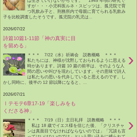
は生きていけないからです。 1945 年頃の研究で
すが・・・小児科医ルネ・スピッツは、孤児院で育
つ乳飲み子と、刑務所内で母親に育てられる乳飲み
子を比較調査したそうです。孤児院の乳児は...
2026/07/22
詩篇10篇1-11節「神の真実に目
を留める」
›
＊＊＊ 7/22（水）祈祷会 説教概略 ＊＊＊
私たちには、神様が沈黙しておられるように思える
時があります。詩篇 10 篇の前半は、そのような人
間の思いや叫びを現わしています。その意味で詩人
は私たちの思いを代弁していると思えるのです。し
かし同時に、後半の 12 節以降になると、...
2026/07/21
Ⅰテモテ6章17-19「楽しみをも
くださる神」
›
＊＊＊ 7/19（日）主日礼拝 説教概略 ＊＊＊
私は 18 歳でイエス様を信じた後、「クリスチャ
ンは真面目でなければならないのでは」「冗談も言
ってはいけないのでは」という思い込みに縛られて