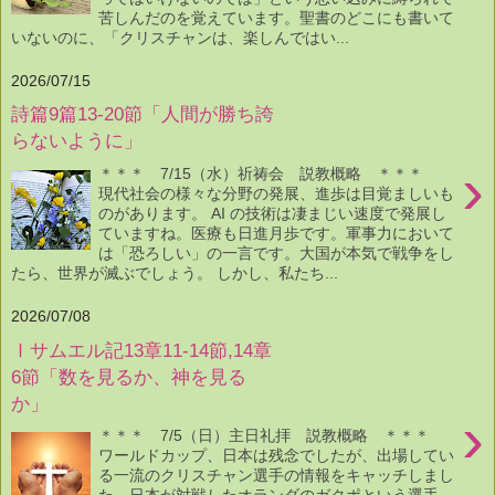
苦しんだのを覚えています。聖書のどこにも書いて
いないのに、「クリスチャンは、楽しんではい...
2026/07/15
詩篇9篇13-20節「人間が勝ち誇
らないように」
›
＊＊＊ 7/15（水）祈祷会 説教概略 ＊＊＊
現代社会の様々な分野の発展、進歩は目覚ましいも
のがあります。 AI の技術は凄まじい速度で発展し
ていますね。医療も日進月歩です。軍事力において
は「恐ろしい」の一言です。大国が本気で戦争をし
たら、世界が滅ぶでしょう。 しかし、私たち...
2026/07/08
Ⅰサムエル記13章11-14節,14章
6節「数を見るか、神を見る
か」
›
＊＊＊ 7/5（日）主日礼拝 説教概略 ＊＊＊
ワールドカップ、日本は残念でしたが、出場してい
る一流のクリスチャン選手の情報をキャッチしまし