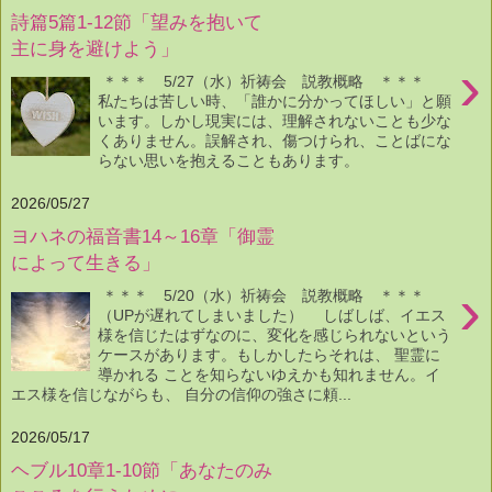
詩篇5篇1-12節「望みを抱いて
主に身を避けよう」
›
＊＊＊ 5/27（水）祈祷会 説教概略 ＊＊＊
私たちは苦しい時、「誰かに分かってほしい」と願
います。しかし現実には、理解されないことも少な
くありません。誤解され、傷つけられ、ことばにな
らない思いを抱えることもあります。
2026/05/27
ヨハネの福音書14～16章「御霊
によって生きる」
›
＊＊＊ 5/20（水）祈祷会 説教概略 ＊＊＊
（UPが遅れてしまいました） しばしば、イエス
様を信じたはずなのに、変化を感じられないという
ケースがあります。もしかしたらそれは、 聖霊に
導かれる ことを知らないゆえかも知れません。イ
エス様を信じながらも、 自分の信仰の強さに頼...
2026/05/17
ヘブル10章1-10節「あなたのみ