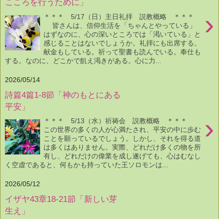
こころを行うために」
›
＊＊＊ 5/17（日）主日礼拝 説教概略 ＊＊＊
皆さんは、信仰生活を「ちゃんとやっている」
はずなのに、心の深いところでは「渇いている」と
感じることはないでしょうか。礼拝にも出席する。
献金もしている。祈って聖書も読んでいる。奉仕も
する。なのに、どこかで飢え渇きがある。心に力...
2026/05/14
詩篇4篇1-8節「神のもとにある
平安」
›
＊＊＊ 5/13（水）祈祷会 説教概略 ＊＊＊
この世界の多くの人が心満たされ、平安の中に歩む
ことを願っているでしょう。しかし、それを得る道
は多くはありません。実際、どれだけ多くの物を所
有し、どれだけの偉業を成し遂げても、心はむなし
く空虚であると、何もかも持っていた王ソロモンは...
2026/05/12
イザヤ43章18-21節「新しい芽
生え」