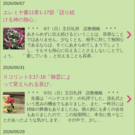
2026/06/07
エレミヤ書11章1-17節「語り続
ける神の熱心」
›
＊＊＊ 6/7（日）主日礼拝 説教概略 ＊＊＊
あきらめずに伝え続けるということは、容易なこと
ではありません。少なくとも、相手に対して無関心
であるならば、すぐにあきらめてしまうでしょう
し、そもそも熱心に伝えることさえしないことでし
ょう。 「 愛している 」と伝えることも容易...
2026/05/31
Ⅱコリント3:17-18「御霊によ
って変えられる喜び」
›
＊＊＊ 5/31（日）主日礼拝 説教概略 ＊＊＊
先週は「ペンテコステ」の礼拝でした。洗礼式と
いう恵みの機会でもありました。また、一昨日には
姉妹の葬儀もありましたね。個人的にも多くの会合
もありましたので、この短期間に、本当に色々なこ
とがあったような気がします。 その中で、少し...
2026/05/29