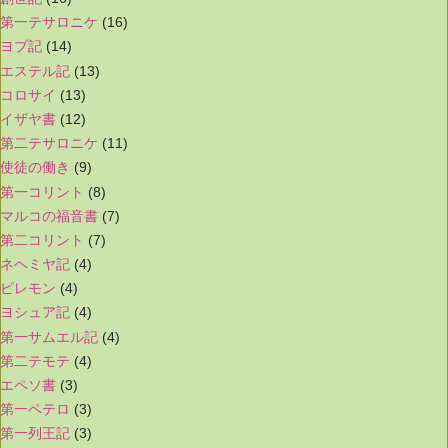
第一テサロニケ
(16)
ヨブ記
(14)
エステル記
(13)
コロサイ
(13)
イザヤ書
(12)
第二テサロニケ
(11)
使徒の働き
(9)
第一コリント
(8)
マルコの福音書
(7)
第二コリント
(7)
ネヘミヤ記
(4)
ピレモン
(4)
ヨシュア記
(4)
第一サムエル記
(4)
第二テモテ
(4)
エペソ書
(3)
第一ペテロ
(3)
第一列王記
(3)