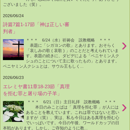
ございました（笑）。
2026/06/24
詩篇7篇1-17節「神は正しい審
判者」
›
＊＊＊ 6/24（水）祈祷会 説教概略 ＊＊＊
表題に「シガヨンの歌」とあります。おそらく
「哀しみの歌 ( 哀歌 ) 」のことだと考えられていま
す。表題の続きに、ダビデによる「ベニヤミン人ク
シュのことについて主に歌ったもの」とあります。
ベニヤミン人クシュとは、サウル王もしく...
2026/06/23
エレミヤ書11章18-23節「真理
を拒む罪と屠り場の子羊」
›
＊＊＊ 6/21（日）主日礼拝 説教概略 ＊＊＊
本日のみことばは「 真理を拒む罪 」が人には
あることを教えています。これは罪ではないと思い
ますが（笑）、実は、私も今日はある真理を拒む心
でいっぱいです。今日の午後、ワールドカップの日
本戦があります。しかし、ご存知のように教...