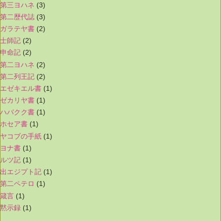
第三ヨハネ
(3)
第二歴代誌
(3)
ガラテヤ書
(2)
士師記
(2)
申命記
(2)
第二ヨハネ
(2)
第二列王記
(2)
エゼキエル書
(1)
ゼカリヤ書
(1)
ハバクク書
(1)
ホセア書
(1)
ヤコブの手紙
(1)
ヨナ書
(1)
ルツ記
(1)
出エジプト記
(1)
第二ペテロ
(1)
箴言
(1)
黙示録
(1)