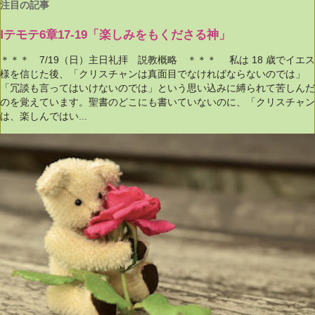
注目の記事
Ⅰテモテ6章17-19「楽しみをもくださる神」
＊＊＊ 7/19（日）主日礼拝 説教概略 ＊＊＊ 私は 18 歳でイエス
様を信じた後、「クリスチャンは真面目でなければならないのでは」
「冗談も言ってはいけないのでは」という思い込みに縛られて苦しんだ
のを覚えています。聖書のどこにも書いていないのに、「クリスチャン
は、楽しんではい...