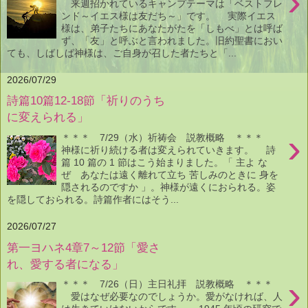
›
来週招かれているキャンプテーマは「ベストフレ
ンド～イエス様は友だち～」です。 実際イエス
様は、弟子たちにあなたがたを「しもべ」とは呼ば
ず、「友」と呼ぶと言われました。旧約聖書におい
ても、しばしば神様は、ご自身が召した者たちと「...
2026/07/29
詩篇10篇12-18節「祈りのうち
に変えられる」
›
＊＊＊ 7/29（水）祈祷会 説教概略 ＊＊＊
神様に祈り続ける者は変えられていきます。 詩
篇 10 篇の 1 節はこう始まりました。「 主よ な
ぜ あなたは遠く離れて立ち 苦しみのときに 身を
隠されるのですか 」。神様が遠くにおられる。姿
を隠しておられる。詩篇作者にはそう...
2026/07/27
第一ヨハネ4章7～12節「愛さ
れ、愛する者になる」
›
＊＊＊ 7/26（日）主日礼拝 説教概略 ＊＊＊
愛はなぜ必要なのでしょうか。愛がなければ、人