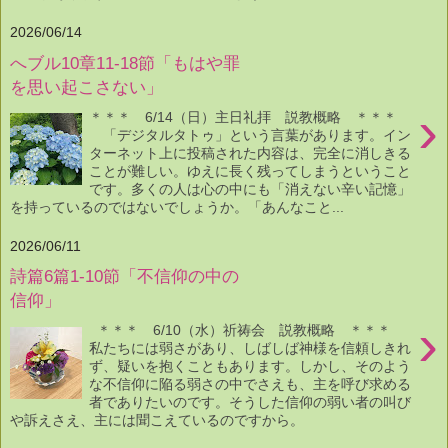
2026/06/14
へブル10章11-18節「もはや罪
を思い起こさない」
›
＊＊＊ 6/14（日）主日礼拝 説教概略 ＊＊＊
「デジタルタトゥ」という言葉があります。イン
ターネット上に投稿された内容は、完全に消しきる
ことが難しい。ゆえに長く残ってしまうということ
です。多くの人は心の中にも「消えない辛い記憶」
を持っているのではないでしょうか。「あんなこと...
2026/06/11
詩篇6篇1-10節「不信仰の中の
信仰」
›
＊＊＊ 6/10（水）祈祷会 説教概略 ＊＊＊
私たちには弱さがあり、しばしば神様を信頼しきれ
ず、疑いを抱くこともあります。しかし、そのよう
な不信仰に陥る弱さの中でさえも、主を呼び求める
者でありたいのです。そうした信仰の弱い者の叫び
や訴えさえ、主には聞こえているのですから。