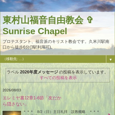
東村山福音自由教会 ✞
Sunrise Chapel
プロテスタント、福音派のキリスト教会です。久米川駅南
口から徒歩6分(3駅利用可)。
▼
ラベル
2026年度メッセージ
の投稿を表示しています。
すべての投稿を表示
2026/08/03
エレミヤ書12章1-6節「友だか
ら隠さない」
＊＊＊ 8/2（日）主日礼拝 説教概略 ＊＊＊